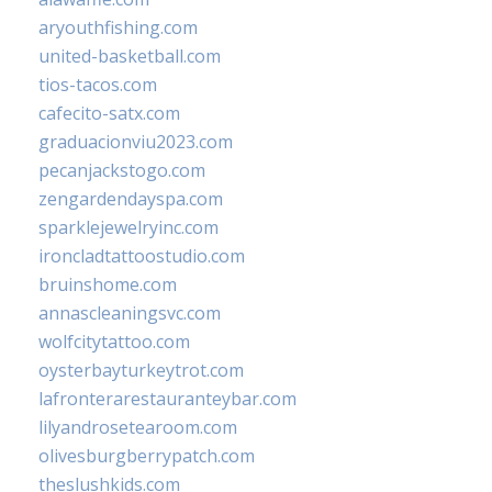
aryouthfishing.com
united-basketball.com
tios-tacos.com
cafecito-satx.com
graduacionviu2023.com
pecanjackstogo.com
zengardendayspa.com
sparklejewelryinc.com
ironcladtattoostudio.com
bruinshome.com
annascleaningsvc.com
wolfcitytattoo.com
oysterbayturkeytrot.com
lafronterarestauranteybar.com
lilyandrosetearoom.com
olivesburgberrypatch.com
theslushkids.com