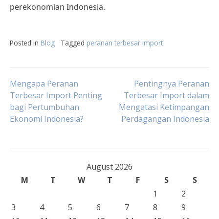
perekonomian Indonesia.
Posted in
Blog
Tagged
peranan terbesar import
Post
Mengapa Peranan
Pentingnya Peranan
Terbesar Import Penting
Terbesar Import dalam
bagi Pertumbuhan
Mengatasi Ketimpangan
navigation
Ekonomi Indonesia?
Perdagangan Indonesia
August 2026
M
T
W
T
F
S
S
1
2
3
4
5
6
7
8
9