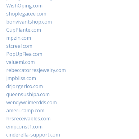
WishOping.com
shoplegacee.com
bonvivantshop.com
CupPlante.com
mpzin.com
stcreal.com
PopUpFlea.com
valueml.com
rebeccatorresjewelry.com
jmpbliss.com
drjorgerico.com
queensushipa.com
wendyweimerdds.com
ameri-camp.com
hrsreceivables.com
empconst1.com
cinderella-support.com