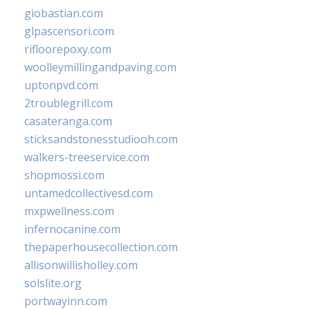
giobastian.com
glpascensori.com
rifloorepoxy.com
woolleymillingandpaving.com
uptonpvd.com
2troublegrill.com
casateranga.com
sticksandstonesstudiooh.com
walkers-treeservice.com
shopmossi.com
untamedcollectivesd.com
mxpwellness.com
infernocanine.com
thepaperhousecollection.com
allisonwillisholley.com
solslite.org
portwayinn.com