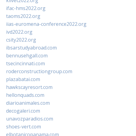
klivet2022.org
ifac-hms2022.org
taoms2022.org
iias-euromena-conference2022.org
ivd2022.org
csity2022.org
ibsarstudyabroad.com
bennusehgall.com
tsecincinnati.com
roderconstructiongroup.com
plazabatai.com
hawkscayresort.com
hellonquads.com
diarioanimales.com
decogaleri.com
unavozparadios.com
shoes-vert.com
elbotanicopanama.com