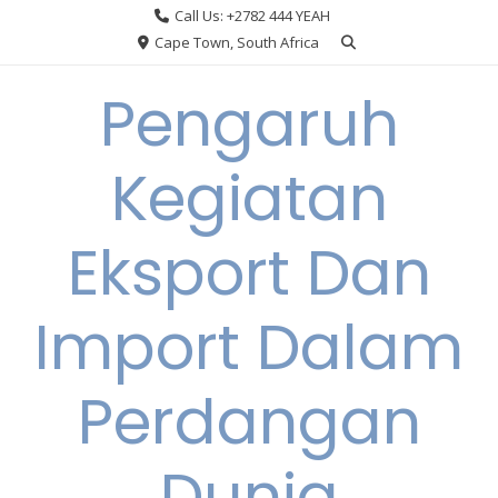
Skip
Call Us: +2782 444 YEAH
to
Cape Town, South Africa
content
Pengaruh
Kegiatan
Eksport Dan
Import Dalam
Perdangan
Dunia