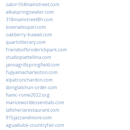
salon104mainstreet.com
alkaspringswater.com
318mainstreet8h.com
lovenailsspari.com
oakberry-kuwait.com
quartzliterary.com
friendsofbroderickpark.com
studiopiattellina.com
jannagrillspringfield.com
fujiyamacharleston.com
elpatronchardon.com
donglaishun-order.com
fiamc-rome2022.org
mariceworldessentials.com
lafisheriarestaurant.com
915jazzandmore.com
aguadulce-countryfair.com