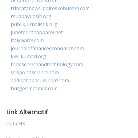
omptourtravels.com
tribratanews-polreskebumen.com
rsudbayuasih.org
publikjurnalistik.org
juneteenthapparel.net
italywarm.com
journaloffinanceeconomics.com
kvk-kumari.org
foodscienceandtechnology.com
scisportsscience.com
addisababacuisineaz.com
burgerimcamas.com
Link Alternatif
Data HK