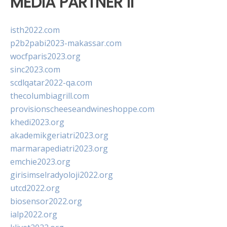
MEDIA PARTNER II
isth2022.com
p2b2pabi2023-makassar.com
wocfparis2023.org
sinc2023.com
scdlqatar2022-qa.com
thecolumbiagrill.com
provisionscheeseandwineshoppe.com
khedi2023.org
akademikgeriatri2023.org
marmarapediatri2023.org
emchie2023.org
girisimselradyoloji2022.org
utcd2022.org
biosensor2022.org
ialp2022.org