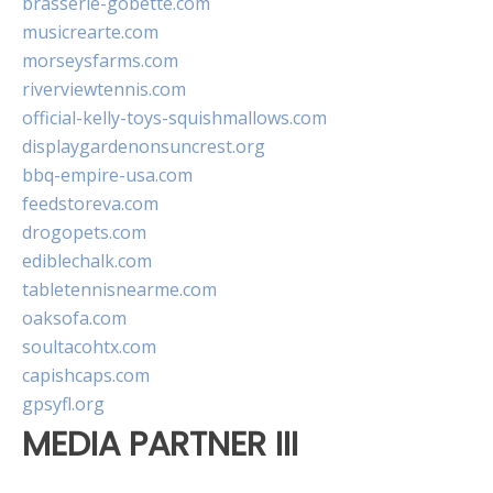
brasserie-gobette.com
musicrearte.com
morseysfarms.com
riverviewtennis.com
official-kelly-toys-squishmallows.com
displaygardenonsuncrest.org
bbq-empire-usa.com
feedstoreva.com
drogopets.com
ediblechalk.com
tabletennisnearme.com
oaksofa.com
soultacohtx.com
capishcaps.com
gpsyfl.org
MEDIA PARTNER III