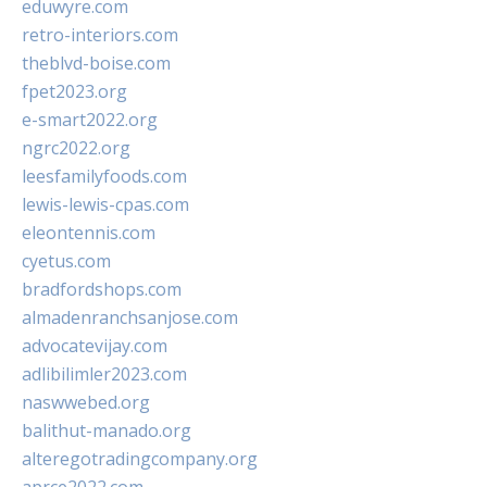
eduwyre.com
retro-interiors.com
theblvd-boise.com
fpet2023.org
e-smart2022.org
ngrc2022.org
leesfamilyfoods.com
lewis-lewis-cpas.com
eleontennis.com
cyetus.com
bradfordshops.com
almadenranchsanjose.com
advocatevijay.com
adlibilimler2023.com
naswwebed.org
balithut-manado.org
alteregotradingcompany.org