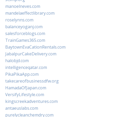
manoelneves.com
mandelaeffectlibrary.com
roselynns.com
balanceyoganj.com
salesforceblogs.com
TrainGames365.com
BaytownEvaCationRentals.com
JabalpurCakeDelivery.com
halobjd.com
intelligenceqatar.com
PikaPikaApp.com
takecareofbusinessdfw.org
HamadaOfJapan.com
VersifyLifestyle.com
kingscreekadventures.com
antaeuslabs.com
purelycleanchemdry.com