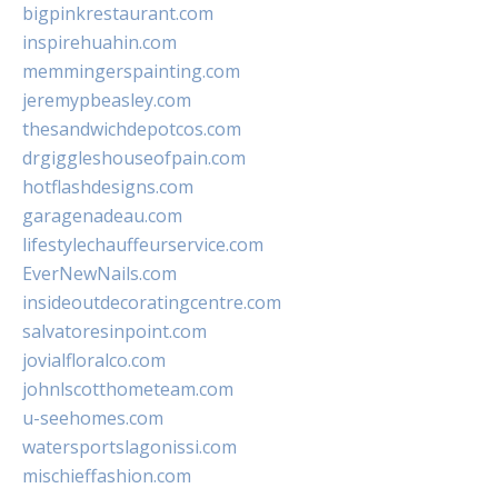
bigpinkrestaurant.com
inspirehuahin.com
memmingerspainting.com
jeremypbeasley.com
thesandwichdepotcos.com
drgiggleshouseofpain.com
hotflashdesigns.com
garagenadeau.com
lifestylechauffeurservice.com
EverNewNails.com
insideoutdecoratingcentre.com
salvatoresinpoint.com
jovialfloralco.com
johnlscotthometeam.com
u-seehomes.com
watersportslagonissi.com
mischieffashion.com