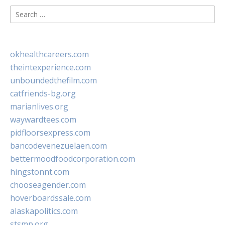
Search
for:
okhealthcareers.com
theintexperience.com
unboundedthefilm.com
catfriends-bg.org
marianlives.org
waywardtees.com
pidfloorsexpress.com
bancodevenezuelaen.com
bettermoodfoodcorporation.com
hingstonnt.com
chooseagender.com
hoverboardssale.com
alaskapolitics.com
stsmp.org