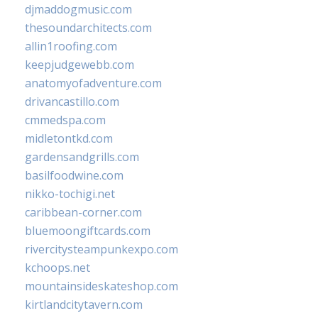
djmaddogmusic.com
thesoundarchitects.com
allin1roofing.com
keepjudgewebb.com
anatomyofadventure.com
drivancastillo.com
cmmedspa.com
midletontkd.com
gardensandgrills.com
basilfoodwine.com
nikko-tochigi.net
caribbean-corner.com
bluemoongiftcards.com
rivercitysteampunkexpo.com
kchoops.net
mountainsideskateshop.com
kirtlandcitytavern.com