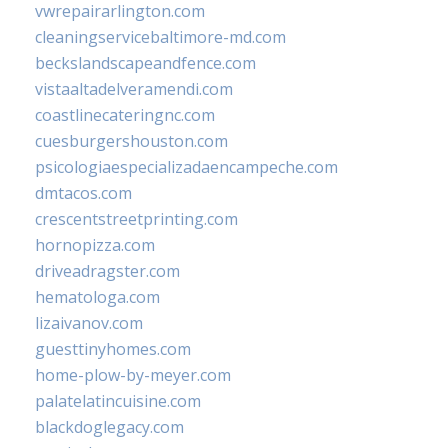
vwrepairarlington.com
cleaningservicebaltimore-md.com
beckslandscapeandfence.com
vistaaltadelveramendi.com
coastlinecateringnc.com
cuesburgershouston.com
psicologiaespecializadaencampeche.com
dmtacos.com
crescentstreetprinting.com
hornopizza.com
driveadragster.com
hematologa.com
lizaivanov.com
guesttinyhomes.com
home-plow-by-meyer.com
palatelatincuisine.com
blackdoglegacy.com