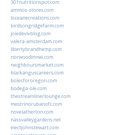
301nutritionspot.com
ammos-stores.com
loceanecreations.com
birdsongridgefarm.com
joiedevivblog.com
valera-amsterdam.com
libertybrandhemp.com
norwoodinnwi.com
neighboursmarket.com
blackanguscareers.com
bolesfororegon.com
bodega-ole.com
thestreamlinerlounge.com
mestrinorubanofc.com
novelatherton.com
nassvalleygardens.net
electjohnstewart.com