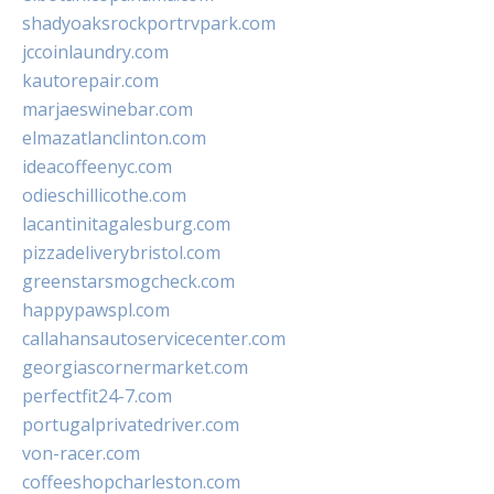
shadyoaksrockportrvpark.com
jccoinlaundry.com
kautorepair.com
marjaeswinebar.com
elmazatlanclinton.com
ideacoffeenyc.com
odieschillicothe.com
lacantinitagalesburg.com
pizzadeliverybristol.com
greenstarsmogcheck.com
happypawspl.com
callahansautoservicecenter.com
georgiascornermarket.com
perfectfit24-7.com
portugalprivatedriver.com
von-racer.com
coffeeshopcharleston.com