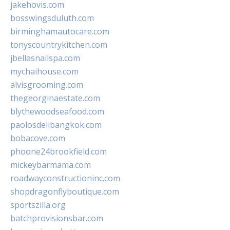
jakehovis.com
bosswingsduluth.com
birminghamautocare.com
tonyscountrykitchen.com
jbellasnailspa.com
mychaihouse.com
alvisgrooming.com
thegeorginaestate.com
blythewoodseafood.com
paolosdelibangkok.com
bobacove.com
phoone24brookfield.com
mickeybarmama.com
roadwayconstructioninc.com
shopdragonflyboutique.com
sportszilla.org
batchprovisionsbar.com