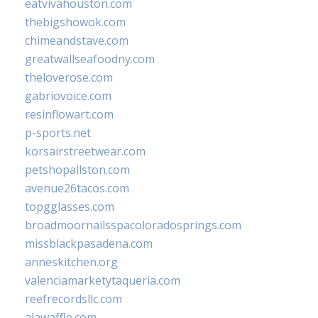
eatvivahouston.com
thebigshowok.com
chimeandstave.com
greatwallseafoodny.com
theloverose.com
gabriovoice.com
resinflowart.com
p-sports.net
korsairstreetwear.com
petshopallston.com
avenue26tacos.com
topgglasses.com
broadmoornailsspacoloradosprings.com
missblackpasadena.com
anneskitchen.org
valenciamarketytaqueria.com
reefrecordsllc.com
alawaffle.com