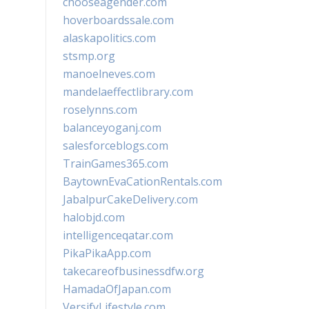
chooseagender.com
hoverboardssale.com
alaskapolitics.com
stsmp.org
manoelneves.com
mandelaeffectlibrary.com
roselynns.com
balanceyoganj.com
salesforceblogs.com
TrainGames365.com
BaytownEvaCationRentals.com
JabalpurCakeDelivery.com
halobjd.com
intelligenceqatar.com
PikaPikaApp.com
takecareofbusinessdfw.org
HamadaOfJapan.com
VersifyLifestyle.com