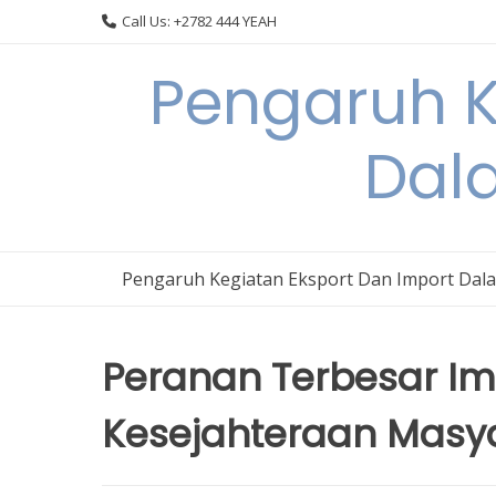
Skip
Call Us: +2782 444 YEAH
to
content
Pengaruh K
Dal
Pengaruh Kegiatan Eksport Dan Import Dal
Peranan Terbesar I
Kesejahteraan Masya