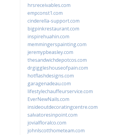
hrsreceivables.com
empconst1.com
cinderella-support.com
bigpinkrestaurant.com
inspirehuahin.com
memmingerspainting.com
jeremypbeasley.com
thesandwichdepotcos.com
drgiggleshouseofpain.com
hotflashdesigns.com
garagenadeau.com
lifestylechauffeurservice.com
EverNewNails.com
insideoutdecoratingcentre.com
salvatoresinpoint.com
jovialfloralco.com
johnlscotthometeam.com