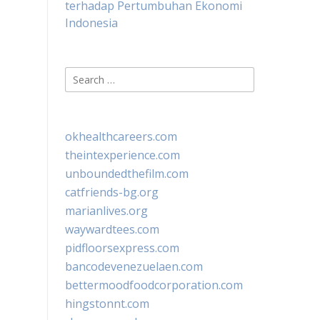
terhadap Pertumbuhan Ekonomi
Indonesia
Search
for:
okhealthcareers.com
theintexperience.com
unboundedthefilm.com
catfriends-bg.org
marianlives.org
waywardtees.com
pidfloorsexpress.com
bancodevenezuelaen.com
bettermoodfoodcorporation.com
hingstonnt.com