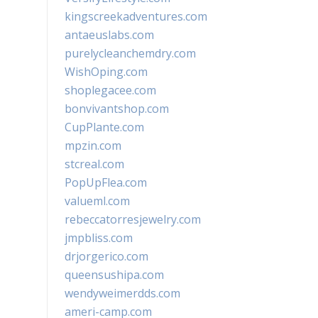
kingscreekadventures.com
antaeuslabs.com
purelycleanchemdry.com
WishOping.com
shoplegacee.com
bonvivantshop.com
CupPlante.com
mpzin.com
stcreal.com
PopUpFlea.com
valueml.com
rebeccatorresjewelry.com
jmpbliss.com
drjorgerico.com
queensushipa.com
wendyweimerdds.com
ameri-camp.com