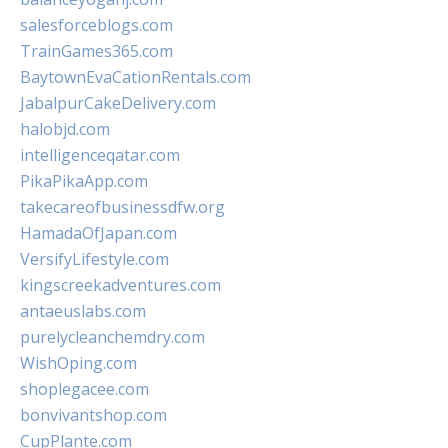
salesforceblogs.com
TrainGames365.com
BaytownEvaCationRentals.com
JabalpurCakeDelivery.com
halobjd.com
intelligenceqatar.com
PikaPikaApp.com
takecareofbusinessdfw.org
HamadaOfJapan.com
VersifyLifestyle.com
kingscreekadventures.com
antaeuslabs.com
purelycleanchemdry.com
WishOping.com
shoplegacee.com
bonvivantshop.com
CupPlante.com