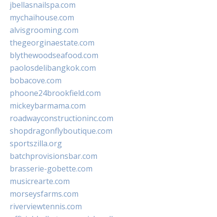
jbellasnailspa.com
mychaihouse.com
alvisgrooming.com
thegeorginaestate.com
blythewoodseafood.com
paolosdelibangkok.com
bobacove.com
phoone24brookfield.com
mickeybarmama.com
roadwayconstructioninc.com
shopdragonflyboutique.com
sportszilla.org
batchprovisionsbar.com
brasserie-gobette.com
musicrearte.com
morseysfarms.com
riverviewtennis.com