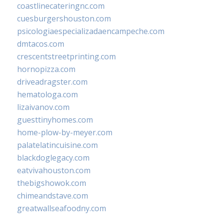
coastlinecateringnc.com
cuesburgershouston.com
psicologiaespecializadaencampeche.com
dmtacos.com
crescentstreetprinting.com
hornopizza.com
driveadragster.com
hematologa.com
lizaivanov.com
guesttinyhomes.com
home-plow-by-meyer.com
palatelatincuisine.com
blackdoglegacy.com
eatvivahouston.com
thebigshowok.com
chimeandstave.com
greatwallseafoodny.com