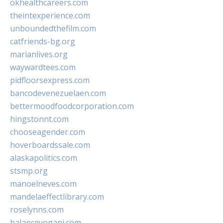
okhealthcareers.com
theintexperience.com
unboundedthefilm.com
catfriends-bg.org
marianlives.org
waywardtees.com
pidfloorsexpress.com
bancodevenezuelaen.com
bettermoodfoodcorporation.com
hingstonnt.com
chooseagender.com
hoverboardssale.com
alaskapolitics.com
stsmp.org
manoelneves.com
mandelaeffectlibrary.com
roselynns.com
balanceyoganj.com