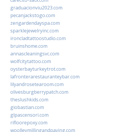
graduacionviu2023.com
pecanjackstogo.com
zengardendayspa.com
sparklejewelryinc.com
ironcladtattoostudio.com
bruinshome.com
annascleaningsvc.com
wolfcitytattoo.com
oysterbayturkeytrot.com
lafronterarestauranteybar.com
lilyandrosetearoom.com
olivesburgberrypatch.com
theslushkids.com
giobastian.com
glpascensori.com
rifloorepoxy.com
woolleymillingandpaving.com