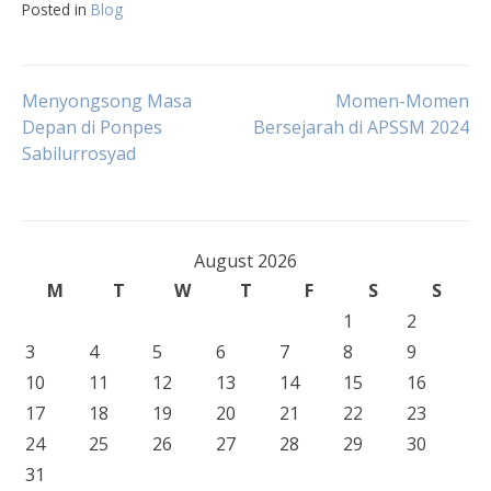
Posted in
Blog
Post
Menyongsong Masa
Momen-Momen
Depan di Ponpes
Bersejarah di APSSM 2024
Sabilurrosyad
navigation
August 2026
M
T
W
T
F
S
S
1
2
3
4
5
6
7
8
9
10
11
12
13
14
15
16
17
18
19
20
21
22
23
24
25
26
27
28
29
30
31