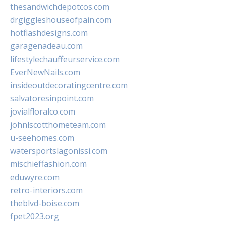
thesandwichdepotcos.com
drgiggleshouseofpain.com
hotflashdesigns.com
garagenadeau.com
lifestylechauffeurservice.com
EverNewNails.com
insideoutdecoratingcentre.com
salvatoresinpoint.com
jovialfloralco.com
johnlscotthometeam.com
u-seehomes.com
watersportslagonissi.com
mischieffashion.com
eduwyre.com
retro-interiors.com
theblvd-boise.com
fpet2023.org