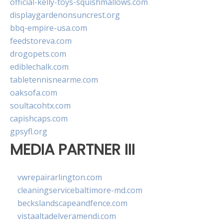
official-kelly-toys-squishmallows.com
displaygardenonsuncrest.org
bbq-empire-usa.com
feedstoreva.com
drogopets.com
ediblechalk.com
tabletennisnearme.com
oaksofa.com
soultacohtx.com
capishcaps.com
gpsyfl.org
MEDIA PARTNER III
vwrepairarlington.com
cleaningservicebaltimore-md.com
beckslandscapeandfence.com
vistaaltadelveramendi.com