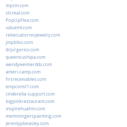
mpzin.com
stcreal.com
PopUpFlea.com
valueml.com
rebeccatorresjewelry.com
jmpbliss.com
drjorgerico.com
queensushipa.com
wendyweimerdds.com
ameri-camp.com
hrsreceivables.com
empconst1.com
cinderella-support.com
bigpinkrestaurant.com
inspirehuahin.com
memmingerspainting.com
jeremypbeasley.com