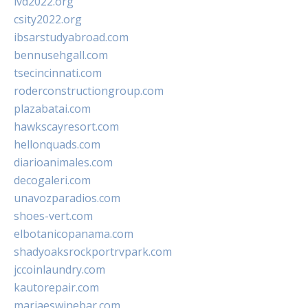
ivd2022.org
csity2022.org
ibsarstudyabroad.com
bennusehgall.com
tsecincinnati.com
roderconstructiongroup.com
plazabatai.com
hawkscayresort.com
hellonquads.com
diarioanimales.com
decogaleri.com
unavozparadios.com
shoes-vert.com
elbotanicopanama.com
shadyoaksrockportrvpark.com
jccoinlaundry.com
kautorepair.com
marjaeswinebar.com