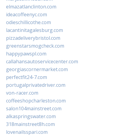
elmazatlanclinton.com
ideacoffeenyc.com
odieschillicothe.com
lacantinitagalesburg.com
pizzadeliverybristol.com
greenstarsmogcheck.com
happypawspl.com
callahansautoservicecenter.com
georgiascornermarket.com
perfectfit24-7.com
portugalprivatedriver.com
von-racer.com
coffeeshopcharleston.com
salon104mainstreet.com
alkaspringswater.com
318mainstreet8h.com
lovenailsspari.com