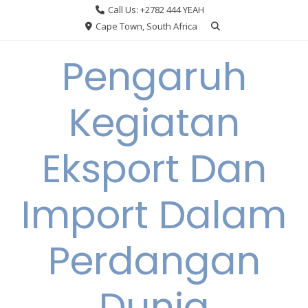
Skip
Call Us: +2782 444 YEAH
to
Cape Town, South Africa
content
Pengaruh
Kegiatan
Eksport Dan
Import Dalam
Perdangan
Dunia