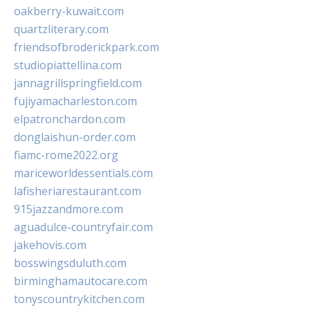
oakberry-kuwait.com
quartzliterary.com
friendsofbroderickpark.com
studiopiattellina.com
jannagrillspringfield.com
fujiyamacharleston.com
elpatronchardon.com
donglaishun-order.com
fiamc-rome2022.org
mariceworldessentials.com
lafisheriarestaurant.com
915jazzandmore.com
aguadulce-countryfair.com
jakehovis.com
bosswingsduluth.com
birminghamautocare.com
tonyscountrykitchen.com