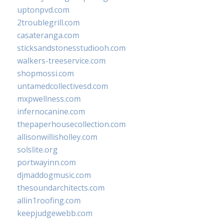
uptonpvd.com
2troublegrill.com
casateranga.com
sticksandstonesstudiooh.com
walkers-treeservice.com
shopmossi.com
untamedcollectivesd.com
mxpwellness.com
infernocanine.com
thepaperhousecollection.com
allisonwillisholley.com
solslite.org
portwayinn.com
djmaddogmusic.com
thesoundarchitects.com
allin1roofing.com
keepjudgewebb.com