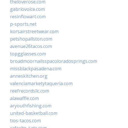
theloverose.com
gabriovoice.com
resinflowart.com
p-sports.net
korsairstreetwear.com
petshopallston.com
avenue26tacos.com
topgglasses.com
broadmoornailsspacoloradosprings.com
missblackpasadena.com
anneskitchen.org
valenciamarketytaqueria.com
reefrecordsllc.com
alawaffle.com
aryouthfishing.com
united-basketball.com
tios-tacos.com
cafecito-satx.com