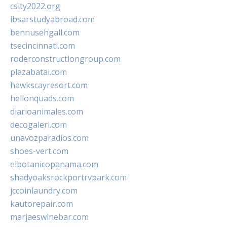
csity2022.org
ibsarstudyabroad.com
bennusehgall.com
tsecincinnati.com
roderconstructiongroup.com
plazabatai.com
hawkscayresort.com
hellonquads.com
diarioanimales.com
decogaleri.com
unavozparadios.com
shoes-vert.com
elbotanicopanama.com
shadyoaksrockportrvpark.com
jccoinlaundry.com
kautorepair.com
marjaeswinebar.com