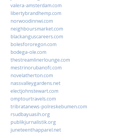
valera-amsterdam.com
libertybrandhemp.com
norwoodinnwi.com
neighboursmarket.com
blackanguscareers.com
bolesfororegon.com
bodega-ole.com
thestreamlinerlounge.com
mestrinorubanofc.com
novelatherton.com
nassvalleygardens.net
electjohnstewart.com
omptourtravels.com
tribratanews-polreskebumen.com
rsudbayuasih.org
publikjurnalistik.org
juneteenthapparel.net