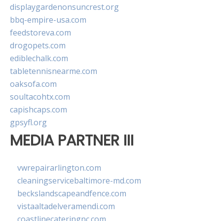
displaygardenonsuncrest.org
bbq-empire-usa.com
feedstoreva.com
drogopets.com
ediblechalk.com
tabletennisnearme.com
oaksofa.com
soultacohtx.com
capishcaps.com
gpsyfl.org
MEDIA PARTNER III
vwrepairarlington.com
cleaningservicebaltimore-md.com
beckslandscapeandfence.com
vistaaltadelveramendi.com
coastlinecateringnc.com