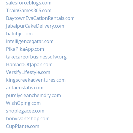
salesforceblogs.com
TrainGames365.com
BaytownEvaCationRentals.com
JabalpurCakeDelivery.com
halobjd.com
intelligenceqatar.com
PikaPikaApp.com
takecareofbusinessdfw.org
HamadaOfJapan.com
VersifyLifestyle.com
kingscreekadventures.com
antaeuslabs.com
purelycleanchemdry.com
WishOping.com
shoplegacee.com
bonvivantshop.com
CupPlante.com