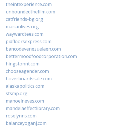
theintexperience.com
unboundedthefilm.com
catfriends-bg.org
marianlives.org
waywardtees.com
pidfloorsexpress.com
bancodevenezuelaen.com
bettermoodfoodcorporation.com
hingstonnt.com
chooseagender.com
hoverboardssale.com
alaskapolitics.com
stsmp.org
manoelneves.com
mandelaeffectlibrary.com
roselynns.com
balanceyoganj.com