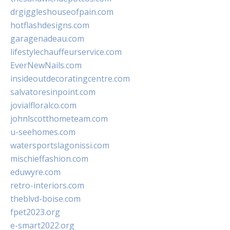
drgiggleshouseofpain.com
hotflashdesigns.com
garagenadeau.com
lifestylechauffeurservice.com
EverNewNails.com
insideoutdecoratingcentre.com
salvatoresinpoint.com
jovialfloralco.com
johnlscotthometeam.com
u-seehomes.com
watersportslagonissi.com
mischieffashion.com
eduwyre.com
retro-interiors.com
theblvd-boise.com
fpet2023.org
e-smart2022.org