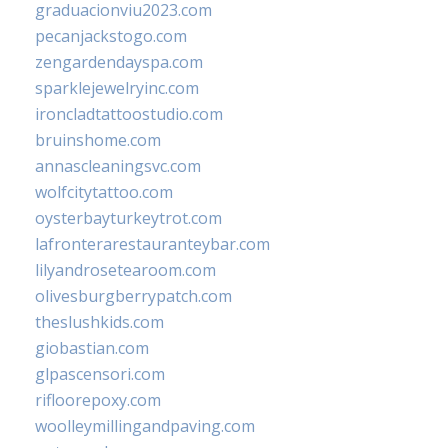
graduacionviu2023.com
pecanjackstogo.com
zengardendayspa.com
sparklejewelryinc.com
ironcladtattoostudio.com
bruinshome.com
annascleaningsvc.com
wolfcitytattoo.com
oysterbayturkeytrot.com
lafronterarestauranteybar.com
lilyandrosetearoom.com
olivesburgberrypatch.com
theslushkids.com
giobastian.com
glpascensori.com
rifloorepoxy.com
woolleymillingandpaving.com