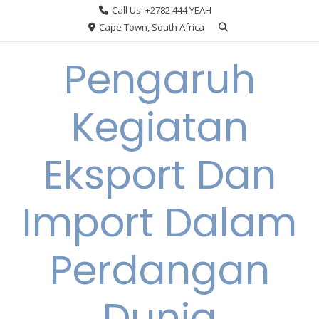
Skip
Call Us: +2782 444 YEAH
to
Cape Town, South Africa
content
Pengaruh
Kegiatan
Eksport Dan
Import Dalam
Perdangan
Dunia