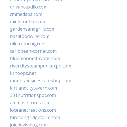
drivancastillo.com
cmmedspa.com
midletontkd.com
gardensandgrills.com
basilfoodwine.com
nikko-tochigi.net
caribbean-corner.com
bluemoongiftcards.com
rivercitysteampunkexpo.com
kchoops.net
mountainsideskateshop.com
kirtlandcitytavern.com
301nutritionspot.com
ammos-stores.com
loceanecreations.com
birdsongridgefarm.com
joiedevivblog.com