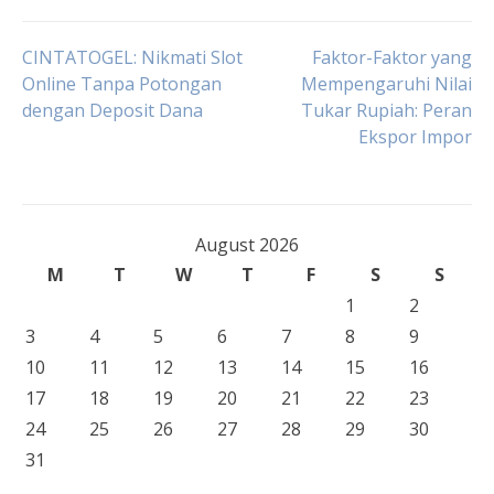
Post
CINTATOGEL: Nikmati Slot
Faktor-Faktor yang
Online Tanpa Potongan
Mempengaruhi Nilai
dengan Deposit Dana
Tukar Rupiah: Peran
navigation
Ekspor Impor
August 2026
M
T
W
T
F
S
S
1
2
3
4
5
6
7
8
9
10
11
12
13
14
15
16
17
18
19
20
21
22
23
24
25
26
27
28
29
30
31