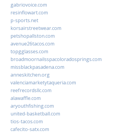
gabriovoice.com
resinflowart.com
p-sports.net
korsairstreetwear.com
petshopallston.com
avenue26tacos.com
topgglasses.com
broadmoornailsspacoloradosprings.com
missblackpasadena.com
anneskitchen.org
valenciamarketytaqueria.com
reefrecordsllc.com
alawaffle.com
aryouthfishing.com
united-basketball.com
tios-tacos.com
cafecito-satx.com