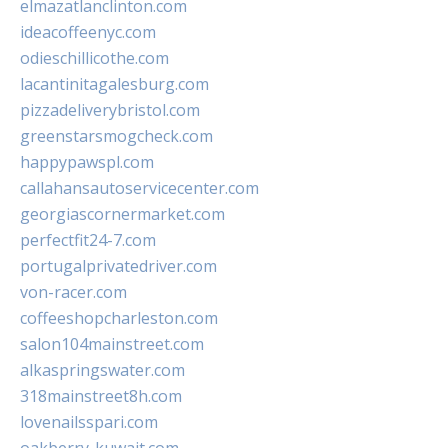
elmazatlanclinton.com
ideacoffeenyc.com
odieschillicothe.com
lacantinitagalesburg.com
pizzadeliverybristol.com
greenstarsmogcheck.com
happypawspl.com
callahansautoservicecenter.com
georgiascornermarket.com
perfectfit24-7.com
portugalprivatedriver.com
von-racer.com
coffeeshopcharleston.com
salon104mainstreet.com
alkaspringswater.com
318mainstreet8h.com
lovenailsspari.com