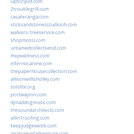
uptonpvd.com
2troublegrill.com
casateranga.com
sticksandstonesstudiooh.com
walkers-treeservice.com
shopmossi.com
untamedcollectivesd.com
mxpwellness.com
infernocanine.com
thepaperhousecollection.com
allisonwillisholley.com
solslite.org
portwayinn.com
djmaddogmusic.com
thesoundarchitects.com
allin1roofing.com
keepjudgewebb.com
anatomyofadventure.com