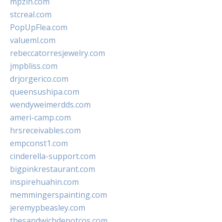
mpzin.com
stcreal.com
PopUpFlea.com
valueml.com
rebeccatorresjewelry.com
jmpbliss.com
drjorgerico.com
queensushipa.com
wendyweimerdds.com
ameri-camp.com
hrsreceivables.com
empconst1.com
cinderella-support.com
bigpinkrestaurant.com
inspirehuahin.com
memmingerspainting.com
jeremypbeasley.com
thesandwichdepotcos.com