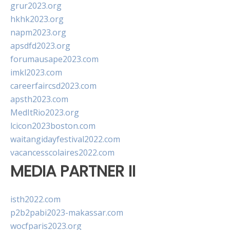
grur2023.org
hkhk2023.org
napm2023.org
apsdfd2023.org
forumausape2023.com
imkl2023.com
careerfaircsd2023.com
apsth2023.com
MedItRio2023.org
lcicon2023boston.com
waitangidayfestival2022.com
vacancesscolaires2022.com
MEDIA PARTNER II
isth2022.com
p2b2pabi2023-makassar.com
wocfparis2023.org