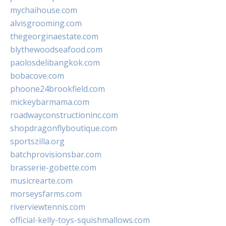
mychaihouse.com
alvisgrooming.com
thegeorginaestate.com
blythewoodseafood.com
paolosdelibangkok.com
bobacove.com
phoone24brookfield.com
mickeybarmama.com
roadwayconstructioninc.com
shopdragonflyboutique.com
sportszilla.org
batchprovisionsbar.com
brasserie-gobette.com
musicrearte.com
morseysfarms.com
riverviewtennis.com
official-kelly-toys-squishmallows.com