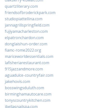
oakberry-kuwait.com
quartzliterary.com
friendsofbroderickpark.com
studiopiattellina.com
jannagrillspringfield.com
fujiyamacharleston.com
elpatronchardon.com
donglaishun-order.com
fiamc-rome2022.org
mariceworldessentials.com
lafisheriarestaurant.com
915jazzandmore.com
aguadulce-countryfair.com
jakehovis.com
bosswingsduluth.com
birminghamautocare.com
tonyscountrykitchen.com
jbellasnailspa.com