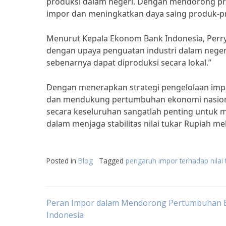
produksi dalam negeri. Dengan mendorong pro
impor dan meningkatkan daya saing produk-pro
Menurut Kepala Ekonom Bank Indonesia, Perry 
dengan upaya penguatan industri dalam neger
sebenarnya dapat diproduksi secara lokal.”
Dengan menerapkan strategi pengelolaan impor 
dan mendukung pertumbuhan ekonomi nasional
secara keseluruhan sangatlah penting untuk m
dalam menjaga stabilitas nilai tukar Rupiah mel
Posted in
Blog
Tagged
pengaruh impor terhadap nilai 
Post
Peran Impor dalam Mendorong Pertumbuhan 
Indonesia