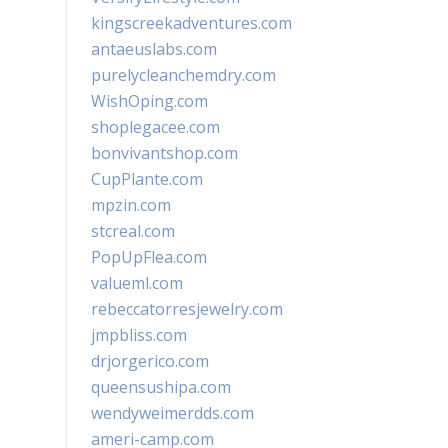
kingscreekadventures.com
antaeuslabs.com
purelycleanchemdry.com
WishOping.com
shoplegacee.com
bonvivantshop.com
CupPlante.com
mpzin.com
stcreal.com
PopUpFlea.com
valueml.com
rebeccatorresjewelry.com
jmpbliss.com
drjorgerico.com
queensushipa.com
wendyweimerdds.com
ameri-camp.com