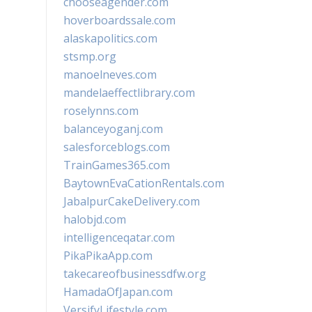
chooseagender.com
hoverboardssale.com
alaskapolitics.com
stsmp.org
manoelneves.com
mandelaeffectlibrary.com
roselynns.com
balanceyoganj.com
salesforceblogs.com
TrainGames365.com
BaytownEvaCationRentals.com
JabalpurCakeDelivery.com
halobjd.com
intelligenceqatar.com
PikaPikaApp.com
takecareofbusinessdfw.org
HamadaOfJapan.com
VersifyLifestyle.com