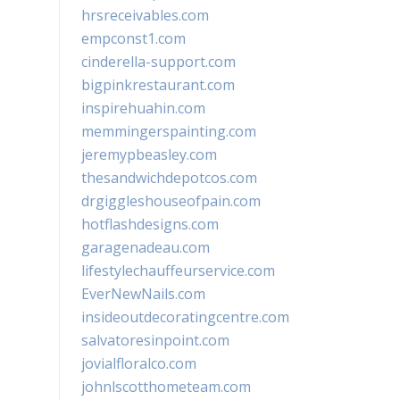
hrsreceivables.com
empconst1.com
cinderella-support.com
bigpinkrestaurant.com
inspirehuahin.com
memmingerspainting.com
jeremypbeasley.com
thesandwichdepotcos.com
drgiggleshouseofpain.com
hotflashdesigns.com
garagenadeau.com
lifestylechauffeurservice.com
EverNewNails.com
insideoutdecoratingcentre.com
salvatoresinpoint.com
jovialfloralco.com
johnlscotthometeam.com