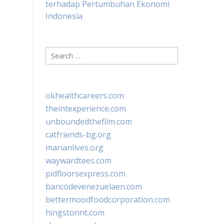
terhadap Pertumbuhan Ekonomi
Indonesia
Search
for:
okhealthcareers.com
theintexperience.com
unboundedthefilm.com
catfriends-bg.org
marianlives.org
waywardtees.com
pidfloorsexpress.com
bancodevenezuelaen.com
bettermoodfoodcorporation.com
hingstonnt.com