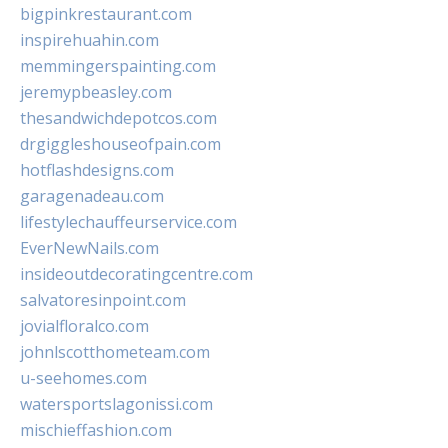
bigpinkrestaurant.com
inspirehuahin.com
memmingerspainting.com
jeremypbeasley.com
thesandwichdepotcos.com
drgiggleshouseofpain.com
hotflashdesigns.com
garagenadeau.com
lifestylechauffeurservice.com
EverNewNails.com
insideoutdecoratingcentre.com
salvatoresinpoint.com
jovialfloralco.com
johnlscotthometeam.com
u-seehomes.com
watersportslagonissi.com
mischieffashion.com