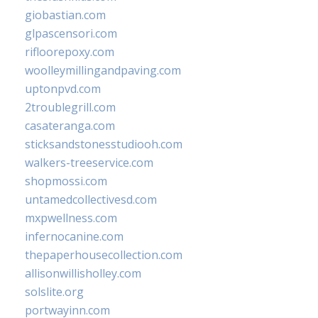
giobastian.com
glpascensori.com
rifloorepoxy.com
woolleymillingandpaving.com
uptonpvd.com
2troublegrill.com
casateranga.com
sticksandstonesstudiooh.com
walkers-treeservice.com
shopmossi.com
untamedcollectivesd.com
mxpwellness.com
infernocanine.com
thepaperhousecollection.com
allisonwillisholley.com
solslite.org
portwayinn.com