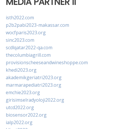
MEDIA PARTNER II
isth2022.com
p2b2pabi2023-makassar.com
wocfparis2023.org
sinc2023.com
scdlqatar2022-qa.com
thecolumbiagrill.com
provisionscheeseandwineshoppe.com
khedi2023.org
akademikgeriatri2023.org
marmarapediatri2023.org
emchie2023.org
girisimselradyoloji2022.org
utcd2022.org
biosensor2022.org
ialp2022.org