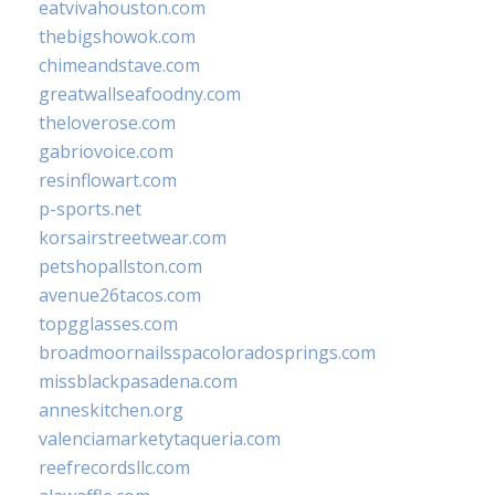
eatvivahouston.com
thebigshowok.com
chimeandstave.com
greatwallseafoodny.com
theloverose.com
gabriovoice.com
resinflowart.com
p-sports.net
korsairstreetwear.com
petshopallston.com
avenue26tacos.com
topgglasses.com
broadmoornailsspacoloradosprings.com
missblackpasadena.com
anneskitchen.org
valenciamarketytaqueria.com
reefrecordsllc.com