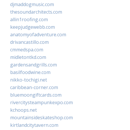
djmaddogmusic.com
thesoundarchitects.com
allin1roofing.com
keepjudgewebb.com
anatomyofadventure.com
drivancastillo.com
cmmedspa.com
midletontkd.com
gardensandgrills.com
basilfoodwine.com
nikko-tochigi.net
caribbean-corner.com
bluemoongiftcards.com
rivercitysteampunkexpo.com
kchoops.net
mountainsideskateshop.com
kirtlandcitytavern.com