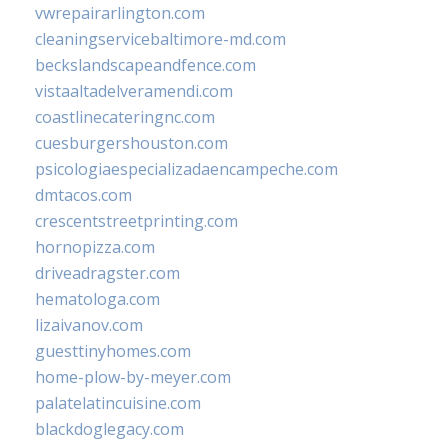
vwrepairarlington.com
cleaningservicebaltimore-md.com
beckslandscapeandfence.com
vistaaltadelveramendi.com
coastlinecateringnc.com
cuesburgershouston.com
psicologiaespecializadaencampeche.com
dmtacos.com
crescentstreetprinting.com
hornopizza.com
driveadragster.com
hematologa.com
lizaivanov.com
guesttinyhomes.com
home-plow-by-meyer.com
palatelatincuisine.com
blackdoglegacy.com