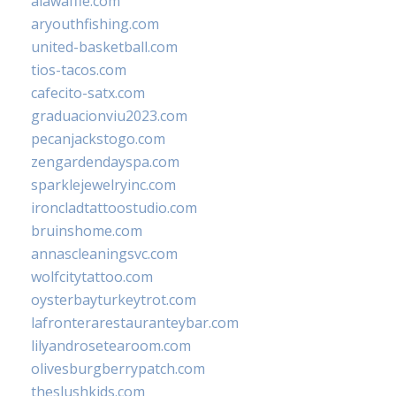
alawaffle.com
aryouthfishing.com
united-basketball.com
tios-tacos.com
cafecito-satx.com
graduacionviu2023.com
pecanjackstogo.com
zengardendayspa.com
sparklejewelryinc.com
ironcladtattoostudio.com
bruinshome.com
annascleaningsvc.com
wolfcitytattoo.com
oysterbayturkeytrot.com
lafronterarestauranteybar.com
lilyandrosetearoom.com
olivesburgberrypatch.com
theslushkids.com