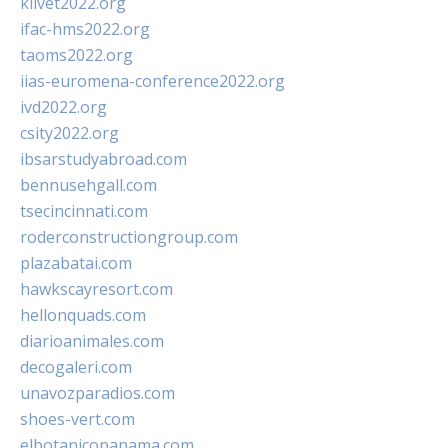
klivet2022.org
ifac-hms2022.org
taoms2022.org
iias-euromena-conference2022.org
ivd2022.org
csity2022.org
ibsarstudyabroad.com
bennusehgall.com
tsecincinnati.com
roderconstructiongroup.com
plazabatai.com
hawkscayresort.com
hellonquads.com
diarioanimales.com
decogaleri.com
unavozparadios.com
shoes-vert.com
elbotanicopanama.com