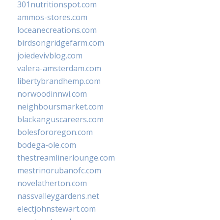
301nutritionspot.com
ammos-stores.com
loceanecreations.com
birdsongridgefarm.com
joiedevivblog.com
valera-amsterdam.com
libertybrandhemp.com
norwoodinnwi.com
neighboursmarket.com
blackanguscareers.com
bolesfororegon.com
bodega-ole.com
thestreamlinerlounge.com
mestrinorubanofc.com
novelatherton.com
nassvalleygardens.net
electjohnstewart.com