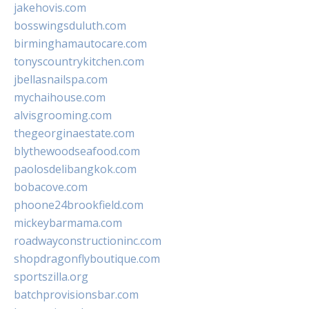
jakehovis.com
bosswingsduluth.com
birminghamautocare.com
tonyscountrykitchen.com
jbellasnailspa.com
mychaihouse.com
alvisgrooming.com
thegeorginaestate.com
blythewoodseafood.com
paolosdelibangkok.com
bobacove.com
phoone24brookfield.com
mickeybarmama.com
roadwayconstructioninc.com
shopdragonflyboutique.com
sportszilla.org
batchprovisionsbar.com