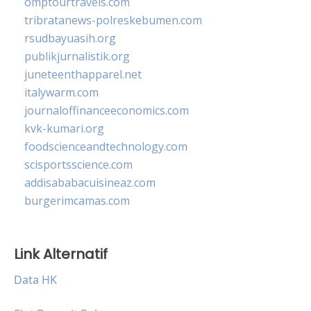
omptourtravels.com
tribratanews-polreskebumen.com
rsudbayuasih.org
publikjurnalistik.org
juneteenthapparel.net
italywarm.com
journaloffinanceeconomics.com
kvk-kumari.org
foodscienceandtechnology.com
scisportsscience.com
addisababacuisineaz.com
burgerimcamas.com
Link Alternatif
Data HK