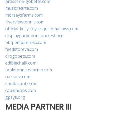
brasserie-gobette.com
musicrearte.com
morseysfarms.com
riverviewtennis.com
official-kelly-toys-squishmallows.com
displaygardenonsuncrest.org
bbq-empire-usa.com
feedstoreva.com
drogopets.com
ediblechalk.com
tabletennisnearme.com
oaksofa.com
soultacohtx.com
capishcaps.com
gpsyfl.org
MEDIA PARTNER III