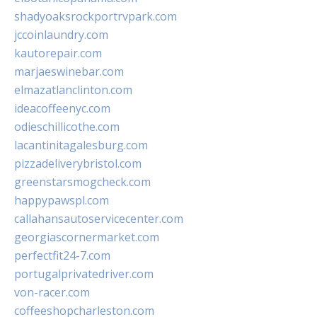
shadyoaksrockportrvpark.com
jccoinlaundry.com
kautorepair.com
marjaeswinebar.com
elmazatlanclinton.com
ideacoffeenyc.com
odieschillicothe.com
lacantinitagalesburg.com
pizzadeliverybristol.com
greenstarsmogcheck.com
happypawspl.com
callahansautoservicecenter.com
georgiascornermarket.com
perfectfit24-7.com
portugalprivatedriver.com
von-racer.com
coffeeshopcharleston.com