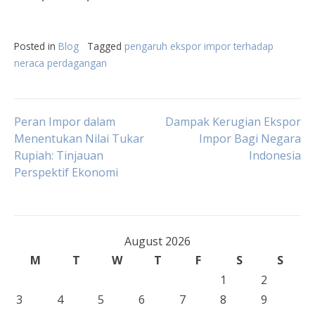
Posted in
Blog
Tagged
pengaruh ekspor impor terhadap
neraca perdagangan
Post
Peran Impor dalam
Dampak Kerugian Ekspor
Menentukan Nilai Tukar
Impor Bagi Negara
Rupiah: Tinjauan
Indonesia
navigation
Perspektif Ekonomi
August 2026
M
T
W
T
F
S
S
1
2
3
4
5
6
7
8
9