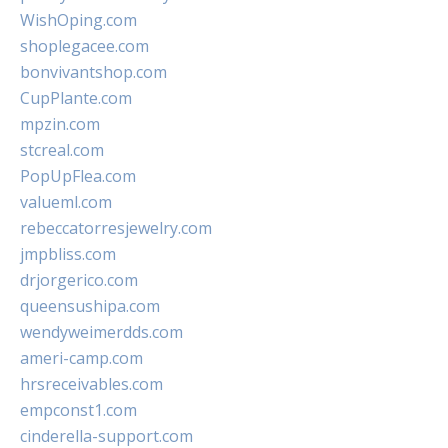
WishOping.com
shoplegacee.com
bonvivantshop.com
CupPlante.com
mpzin.com
stcreal.com
PopUpFlea.com
valueml.com
rebeccatorresjewelry.com
jmpbliss.com
drjorgerico.com
queensushipa.com
wendyweimerdds.com
ameri-camp.com
hrsreceivables.com
empconst1.com
cinderella-support.com