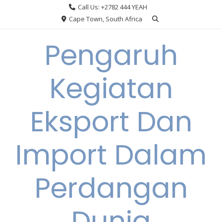
Skip
Call Us: +2782 444 YEAH
to
Cape Town, South Africa
content
Pengaruh
Kegiatan
Eksport Dan
Import Dalam
Perdangan
Dunia