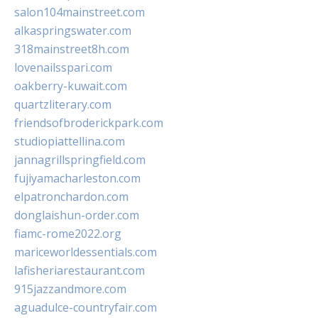
salon104mainstreet.com
alkaspringswater.com
318mainstreet8h.com
lovenailsspari.com
oakberry-kuwait.com
quartzliterary.com
friendsofbroderickpark.com
studiopiattellina.com
jannagrillspringfield.com
fujiyamacharleston.com
elpatronchardon.com
donglaishun-order.com
fiamc-rome2022.org
mariceworldessentials.com
lafisheriarestaurant.com
915jazzandmore.com
aguadulce-countryfair.com