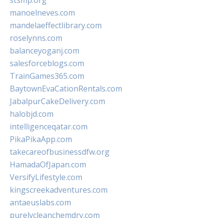
stsmp.org
manoelneves.com
mandelaeffectlibrary.com
roselynns.com
balanceyoganj.com
salesforceblogs.com
TrainGames365.com
BaytownEvaCationRentals.com
JabalpurCakeDelivery.com
halobjd.com
intelligenceqatar.com
PikaPikaApp.com
takecareofbusinessdfw.org
HamadaOfJapan.com
VersifyLifestyle.com
kingscreekadventures.com
antaeuslabs.com
purelycleanchemdry.com