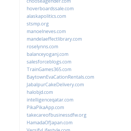
chooseagender.com
hoverboardssale.com
alaskapolitics.com
stsmp.org
manoelneves.com
mandelaeffectlibrary.com
roselynns.com
balanceyoganj.com
salesforceblogs.com
TrainGames365.com
BaytownEvaCationRentals.com
JabalpurCakeDelivery.com
halobjd.com
intelligenceqatar.com
PikaPikaApp.com
takecareofbusinessdfw.org
HamadaOfJapan.com
VersifyLifestyle.com