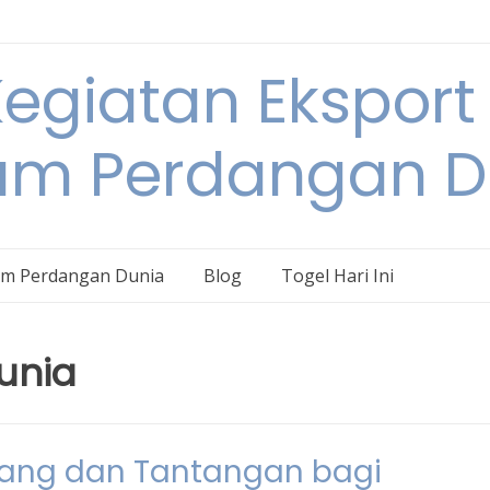
egiatan Eksport
am Perdangan D
am Perdangan Dunia
Blog
Togel Hari Ini
unia
uang dan Tantangan bagi