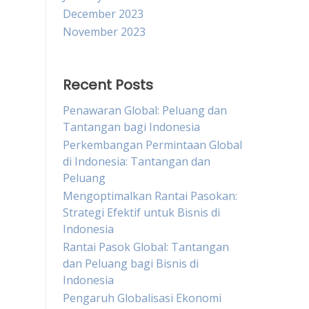
December 2023
November 2023
Recent Posts
Penawaran Global: Peluang dan
Tantangan bagi Indonesia
Perkembangan Permintaan Global
di Indonesia: Tantangan dan
Peluang
Mengoptimalkan Rantai Pasokan:
Strategi Efektif untuk Bisnis di
Indonesia
Rantai Pasok Global: Tantangan
dan Peluang bagi Bisnis di
Indonesia
Pengaruh Globalisasi Ekonomi