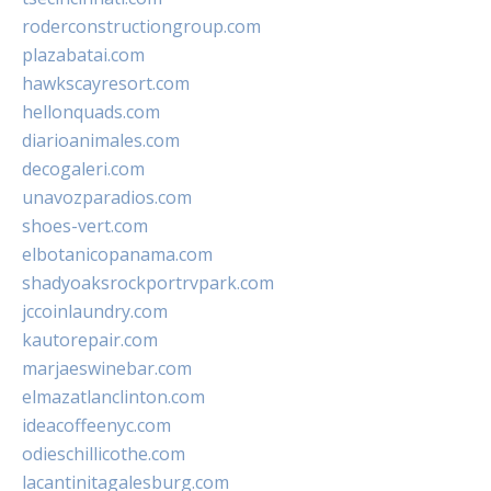
roderconstructiongroup.com
plazabatai.com
hawkscayresort.com
hellonquads.com
diarioanimales.com
decogaleri.com
unavozparadios.com
shoes-vert.com
elbotanicopanama.com
shadyoaksrockportrvpark.com
jccoinlaundry.com
kautorepair.com
marjaeswinebar.com
elmazatlanclinton.com
ideacoffeenyc.com
odieschillicothe.com
lacantinitagalesburg.com