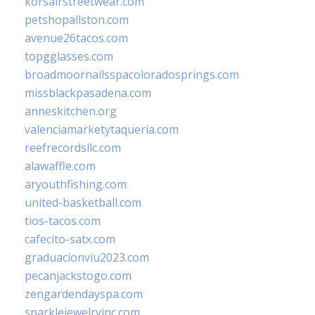
korsairstreetwear.com
petshopallston.com
avenue26tacos.com
topgglasses.com
broadmoornailsspacoloradosprings.com
missblackpasadena.com
anneskitchen.org
valenciamarketytaqueria.com
reefrecordsllc.com
alawaffle.com
aryouthfishing.com
united-basketball.com
tios-tacos.com
cafecito-satx.com
graduacionviu2023.com
pecanjackstogo.com
zengardendayspa.com
sparklejewelryinc.com