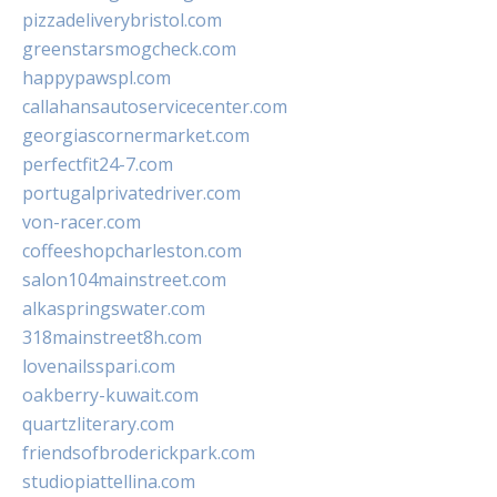
pizzadeliverybristol.com
greenstarsmogcheck.com
happypawspl.com
callahansautoservicecenter.com
georgiascornermarket.com
perfectfit24-7.com
portugalprivatedriver.com
von-racer.com
coffeeshopcharleston.com
salon104mainstreet.com
alkaspringswater.com
318mainstreet8h.com
lovenailsspari.com
oakberry-kuwait.com
quartzliterary.com
friendsofbroderickpark.com
studiopiattellina.com