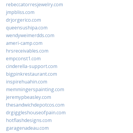
rebeccatorresjewelry.com
jmpbliss.com
drjorgerico.com
queensushipa.com
wendyweimerdds.com
ameri-camp.com
hrsreceivables.com
empconst1.com
cinderella-support.com
bigpinkrestaurant.com
inspirehuahin.com
memmingerspainting.com
jeremypbeasley.com
thesandwichdepotcos.com
drgiggleshouseofpain.com
hotflashdesigns.com
garagenadeau.com