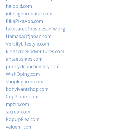
halobjd.com
intelligenceqatar.com
PikaPikaApp.com
takecareofbusinessdfw.org
HamadaOfJapan.com
VersifyLifestyle.com
kingscreekadventures.com
antaeuslabs.com
purelycleanchemdry.com
WishOping.com
shoplegacee.com
bonvivantshop.com
CupPlante.com
mpzin.com
stcreal.com
PopUpFlea.com
valueml.com