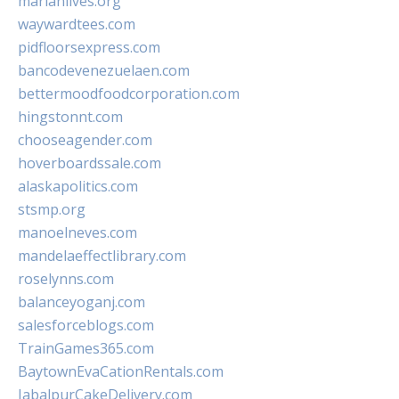
marianlives.org
waywardtees.com
pidfloorsexpress.com
bancodevenezuelaen.com
bettermoodfoodcorporation.com
hingstonnt.com
chooseagender.com
hoverboardssale.com
alaskapolitics.com
stsmp.org
manoelneves.com
mandelaeffectlibrary.com
roselynns.com
balanceyoganj.com
salesforceblogs.com
TrainGames365.com
BaytownEvaCationRentals.com
JabalpurCakeDelivery.com