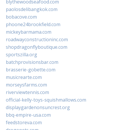
blythewoodseafood.com
paolosdelibangkok.com
bobacove.com
phoone24brookfield.com
mickeybarmama.com
roadwayconstructioninc.com
shopdragonflyboutique.com
sportszilla.org
batchprovisionsbar.com
brasserie-gobette.com
musicrearte.com
morseysfarms.com
riverviewtennis.com
official-kelly-toys-squishmallows.com
displaygardenonsuncrest.org
bbq-empire-usa.com
feedstoreva.com