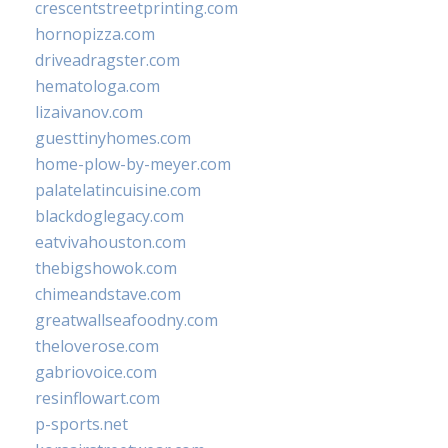
crescentstreetprinting.com
hornopizza.com
driveadragster.com
hematologa.com
lizaivanov.com
guesttinyhomes.com
home-plow-by-meyer.com
palatelatincuisine.com
blackdoglegacy.com
eatvivahouston.com
thebigshowok.com
chimeandstave.com
greatwallseafoodny.com
theloverose.com
gabriovoice.com
resinflowart.com
p-sports.net