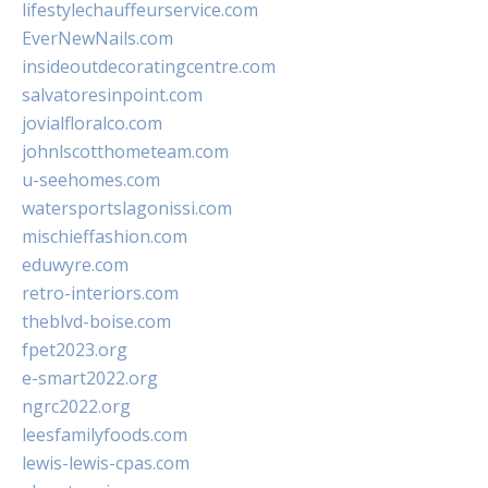
lifestylechauffeurservice.com
EverNewNails.com
insideoutdecoratingcentre.com
salvatoresinpoint.com
jovialfloralco.com
johnlscotthometeam.com
u-seehomes.com
watersportslagonissi.com
mischieffashion.com
eduwyre.com
retro-interiors.com
theblvd-boise.com
fpet2023.org
e-smart2022.org
ngrc2022.org
leesfamilyfoods.com
lewis-lewis-cpas.com