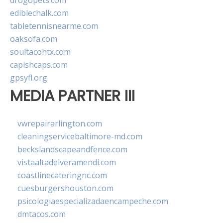
drogopets.com
ediblechalk.com
tabletennisnearme.com
oaksofa.com
soultacohtx.com
capishcaps.com
gpsyfl.org
MEDIA PARTNER III
vwrepairarlington.com
cleaningservicebaltimore-md.com
beckslandscapeandfence.com
vistaaltadelveramendi.com
coastlinecateringnc.com
cuesburgershouston.com
psicologiaespecializadaencampeche.com
dmtacos.com