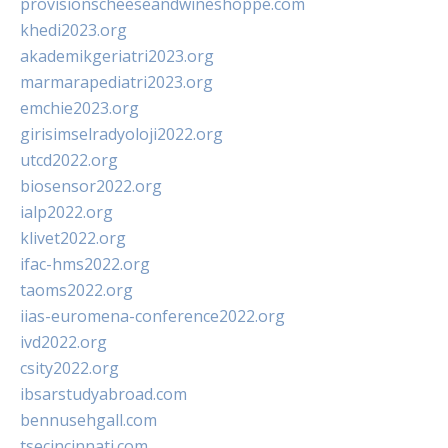
provisionscheeseandwineshoppe.com
khedi2023.org
akademikgeriatri2023.org
marmarapediatri2023.org
emchie2023.org
girisimselradyoloji2022.org
utcd2022.org
biosensor2022.org
ialp2022.org
klivet2022.org
ifac-hms2022.org
taoms2022.org
iias-euromena-conference2022.org
ivd2022.org
csity2022.org
ibsarstudyabroad.com
bennusehgall.com
tsecincinnati.com