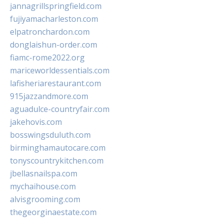
jannagrillspringfield.com
fujiyamacharleston.com
elpatronchardon.com
donglaishun-order.com
fiamc-rome2022.org
mariceworldessentials.com
lafisheriarestaurant.com
915jazzandmore.com
aguadulce-countryfair.com
jakehovis.com
bosswingsduluth.com
birminghamautocare.com
tonyscountrykitchen.com
jbellasnailspa.com
mychaihouse.com
alvisgrooming.com
thegeorginaestate.com