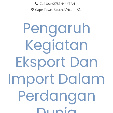
Skip
Call Us: +2782 444 YEAH
to
Cape Town, South Africa
content
Pengaruh
Kegiatan
Eksport Dan
Import Dalam
Perdangan
Dunia