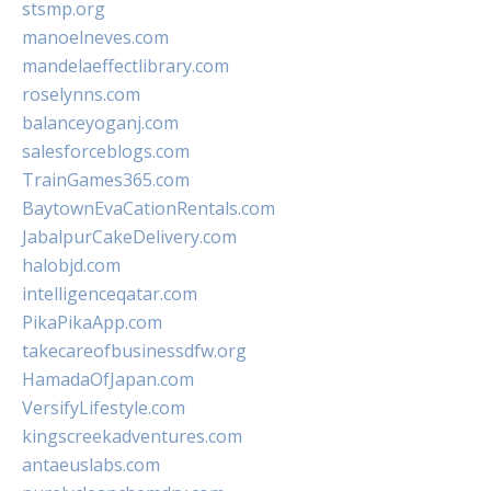
stsmp.org
manoelneves.com
mandelaeffectlibrary.com
roselynns.com
balanceyoganj.com
salesforceblogs.com
TrainGames365.com
BaytownEvaCationRentals.com
JabalpurCakeDelivery.com
halobjd.com
intelligenceqatar.com
PikaPikaApp.com
takecareofbusinessdfw.org
HamadaOfJapan.com
VersifyLifestyle.com
kingscreekadventures.com
antaeuslabs.com