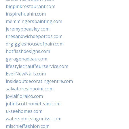
bigpinkrestaurant.com
inspirehuahin.com
memmingerspainting.com
jeremypbeasley.com
thesandwichdepotcos.com
drgiggleshouseofpain.com
hotflashdesigns.com
garagenadeau.com
lifestylechauffeurservice.com
EverNewNails.com
insideoutdecoratingcentre.com
salvatoresinpoint.com
jovialfloralco.com
johnlscotthometeam.com
u-seehomes.com
watersportslagonissi.com
mischieffashion.com