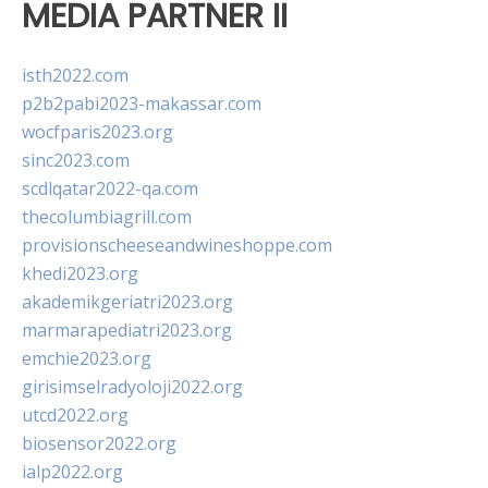
MEDIA PARTNER II
isth2022.com
p2b2pabi2023-makassar.com
wocfparis2023.org
sinc2023.com
scdlqatar2022-qa.com
thecolumbiagrill.com
provisionscheeseandwineshoppe.com
khedi2023.org
akademikgeriatri2023.org
marmarapediatri2023.org
emchie2023.org
girisimselradyoloji2022.org
utcd2022.org
biosensor2022.org
ialp2022.org