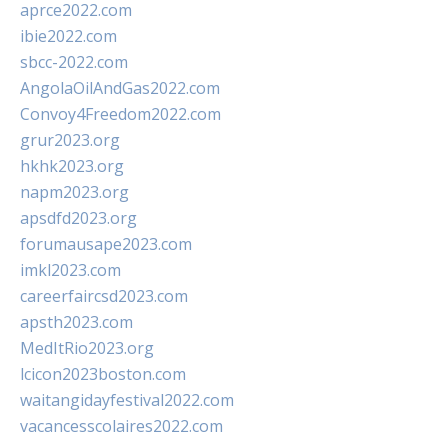
aprce2022.com
ibie2022.com
sbcc-2022.com
AngolaOilAndGas2022.com
Convoy4Freedom2022.com
grur2023.org
hkhk2023.org
napm2023.org
apsdfd2023.org
forumausape2023.com
imkl2023.com
careerfaircsd2023.com
apsth2023.com
MedItRio2023.org
lcicon2023boston.com
waitangidayfestival2022.com
vacancesscolaires2022.com