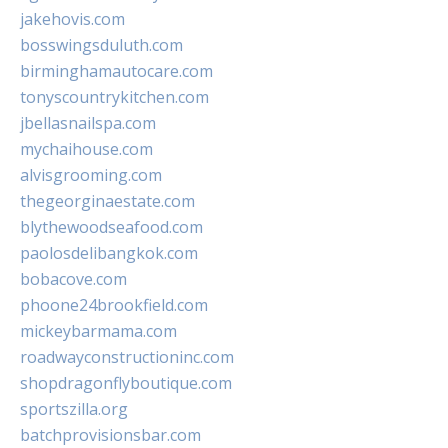
jakehovis.com
bosswingsduluth.com
birminghamautocare.com
tonyscountrykitchen.com
jbellasnailspa.com
mychaihouse.com
alvisgrooming.com
thegeorginaestate.com
blythewoodseafood.com
paolosdelibangkok.com
bobacove.com
phoone24brookfield.com
mickeybarmama.com
roadwayconstructioninc.com
shopdragonflyboutique.com
sportszilla.org
batchprovisionsbar.com