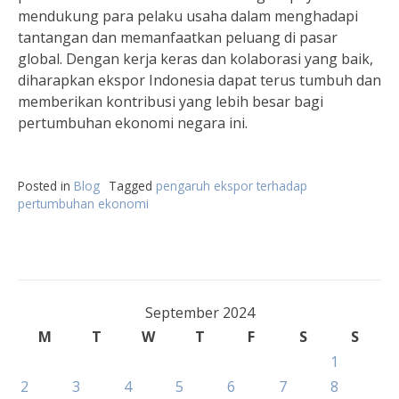
mendukung para pelaku usaha dalam menghadapi
tantangan dan memanfaatkan peluang di pasar
global. Dengan kerja keras dan kolaborasi yang baik,
diharapkan ekspor Indonesia dapat terus tumbuh dan
memberikan kontribusi yang lebih besar bagi
pertumbuhan ekonomi negara ini.
Posted in
Blog
Tagged
pengaruh ekspor terhadap
pertumbuhan ekonomi
September 2024
M
T
W
T
F
S
S
1
2
3
4
5
6
7
8