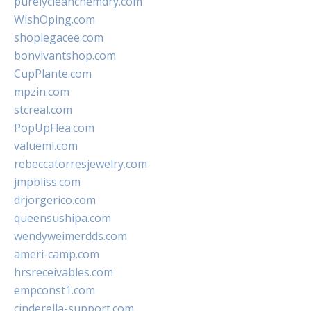
purelycleanchemdry.com
WishOping.com
shoplegacee.com
bonvivantshop.com
CupPlante.com
mpzin.com
stcreal.com
PopUpFlea.com
valueml.com
rebeccatorresjewelry.com
jmpbliss.com
drjorgerico.com
queensushipa.com
wendyweimerdds.com
ameri-camp.com
hrsreceivables.com
empconst1.com
cinderella-support.com