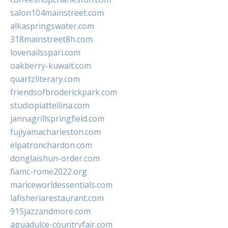
salon104mainstreet.com
alkaspringswater.com
318mainstreet8h.com
lovenailsspari.com
oakberry-kuwait.com
quartzliterary.com
friendsofbroderickpark.com
studiopiattellina.com
jannagrillspringfield.com
fujiyamacharleston.com
elpatronchardon.com
donglaishun-order.com
fiamc-rome2022.org
mariceworldessentials.com
lafisheriarestaurant.com
915jazzandmore.com
aguadulce-countryfair.com