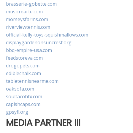
brasserie-gobette.com
musicrearte.com
morseysfarms.com
riverviewtennis.com
official-kelly-toys-squishmallows.com
displaygardenonsuncrest.org
bbq-empire-usa.com
feedstoreva.com
drogopets.com
ediblechalk.com
tabletennisnearme.com
oaksofa.com
soultacohtx.com
capishcaps.com
gpsyfl.org
MEDIA PARTNER III