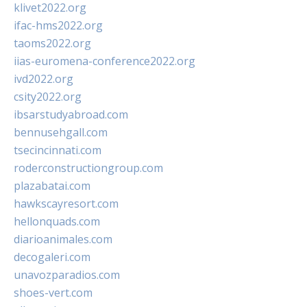
klivet2022.org
ifac-hms2022.org
taoms2022.org
iias-euromena-conference2022.org
ivd2022.org
csity2022.org
ibsarstudyabroad.com
bennusehgall.com
tsecincinnati.com
roderconstructiongroup.com
plazabatai.com
hawkscayresort.com
hellonquads.com
diarioanimales.com
decogaleri.com
unavozparadios.com
shoes-vert.com