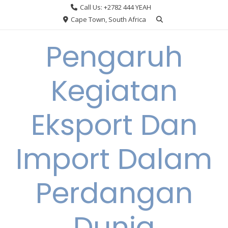
Skip
Call Us: +2782 444 YEAH
to
Cape Town, South Africa
content
Pengaruh
Kegiatan
Eksport Dan
Import Dalam
Perdangan
Dunia