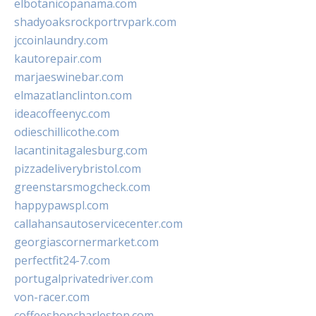
elbotanicopanama.com
shadyoaksrockportrvpark.com
jccoinlaundry.com
kautorepair.com
marjaeswinebar.com
elmazatlanclinton.com
ideacoffeenyc.com
odieschillicothe.com
lacantinitagalesburg.com
pizzadeliverybristol.com
greenstarsmogcheck.com
happypawspl.com
callahansautoservicecenter.com
georgiascornermarket.com
perfectfit24-7.com
portugalprivatedriver.com
von-racer.com
coffeeshopcharleston.com