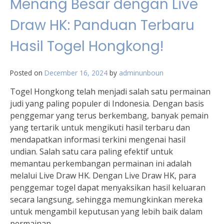
Menang Besar dengan Live
Draw HK: Panduan Terbaru
Hasil Togel Hongkong!
Posted on
December 16, 2024
by
adminunboun
Togel Hongkong telah menjadi salah satu permainan
judi yang paling populer di Indonesia. Dengan basis
penggemar yang terus berkembang, banyak pemain
yang tertarik untuk mengikuti hasil terbaru dan
mendapatkan informasi terkini mengenai hasil
undian. Salah satu cara paling efektif untuk
memantau perkembangan permainan ini adalah
melalui Live Draw HK. Dengan Live Draw HK, para
penggemar togel dapat menyaksikan hasil keluaran
secara langsung, sehingga memungkinkan mereka
untuk mengambil keputusan yang lebih baik dalam
permainan.