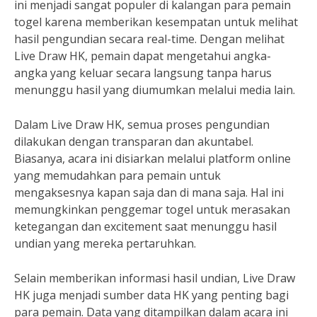
ini menjadi sangat populer di kalangan para pemain
togel karena memberikan kesempatan untuk melihat
hasil pengundian secara real-time. Dengan melihat
Live Draw HK, pemain dapat mengetahui angka-
angka yang keluar secara langsung tanpa harus
menunggu hasil yang diumumkan melalui media lain.
Dalam Live Draw HK, semua proses pengundian
dilakukan dengan transparan dan akuntabel.
Biasanya, acara ini disiarkan melalui platform online
yang memudahkan para pemain untuk
mengaksesnya kapan saja dan di mana saja. Hal ini
memungkinkan penggemar togel untuk merasakan
ketegangan dan excitement saat menunggu hasil
undian yang mereka pertaruhkan.
Selain memberikan informasi hasil undian, Live Draw
HK juga menjadi sumber data HK yang penting bagi
para pemain. Data yang ditampilkan dalam acara ini