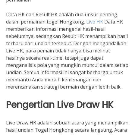
Data HK dan Result HK adalah dua unsur penting
dalam permainan togel Hongkong.
Live HK
Data HK
memberikan informasi mengenai hasil-hasil
sebelumnya, sedangkan Result HK menampilkan hasil
terbaru dari undian tersebut. Dengan mengandalkan
Live HK, para pemain tidak hanya bisa melihat
hasilnya secara real-time, tetapi juga dapat
menganalisis pola yang mungkin muncul dalam setiap
undian. Semua informasi ini sangat berharga untuk
membantu Anda meraih kemenangan dan
merencanakan strategi bermain dengan lebih baik.
Pengertian Live Draw HK
Live Draw HK adalah sebuah acara yang menampilkan
hasil undian Togel Hongkong secara langsung. Acara