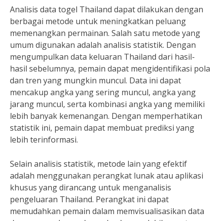
Analisis data togel Thailand dapat dilakukan dengan
berbagai metode untuk meningkatkan peluang
memenangkan permainan. Salah satu metode yang
umum digunakan adalah analisis statistik. Dengan
mengumpulkan data keluaran Thailand dari hasil-
hasil sebelumnya, pemain dapat mengidentifikasi pola
dan tren yang mungkin muncul. Data ini dapat
mencakup angka yang sering muncul, angka yang
jarang muncul, serta kombinasi angka yang memiliki
lebih banyak kemenangan. Dengan memperhatikan
statistik ini, pemain dapat membuat prediksi yang
lebih terinformasi.
Selain analisis statistik, metode lain yang efektif
adalah menggunakan perangkat lunak atau aplikasi
khusus yang dirancang untuk menganalisis
pengeluaran Thailand. Perangkat ini dapat
memudahkan pemain dalam memvisualisasikan data