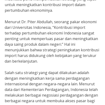
untuk meningkatkan kontribusi import dalam
pertumbuhan ekonominya.
Menurut Dr. Piter Abdullah, seorang pakar ekonomi
dari Universitas Indonesia, “Kontribusi import
terhadap pertumbuhan ekonomi Indonesia sangat
penting untuk memperluas pasar dan meningkatkan
daya saing produk dalam negeri.” Hal ini
menunjukkan bahwa strategi peningkatan kontribusi
import harus didukung oleh kebijakan yang terukur
dan berkelanjutan.
Salah satu strategi yang dapat dilakukan adalah
dengan meningkatkan kerja sama perdagangan
internasional dengan negara-negara lain. Menurut
data dari Kementerian Perdagangan, Indonesia telah
melakukan berbagai negosiasi perdagangan dengan
berbagai negara untuk membuka akses pasar bagi