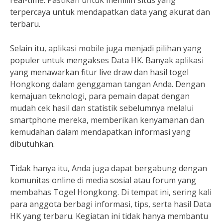
real-time. Pastikan untuk memilih situs yang
terpercaya untuk mendapatkan data yang akurat dan
terbaru.
Selain itu, aplikasi mobile juga menjadi pilihan yang
populer untuk mengakses Data HK. Banyak aplikasi
yang menawarkan fitur live draw dan hasil togel
Hongkong dalam genggaman tangan Anda. Dengan
kemajuan teknologi, para pemain dapat dengan
mudah cek hasil dan statistik sebelumnya melalui
smartphone mereka, memberikan kenyamanan dan
kemudahan dalam mendapatkan informasi yang
dibutuhkan.
Tidak hanya itu, Anda juga dapat bergabung dengan
komunitas online di media sosial atau forum yang
membahas Togel Hongkong. Di tempat ini, sering kali
para anggota berbagi informasi, tips, serta hasil Data
HK yang terbaru. Kegiatan ini tidak hanya membantu