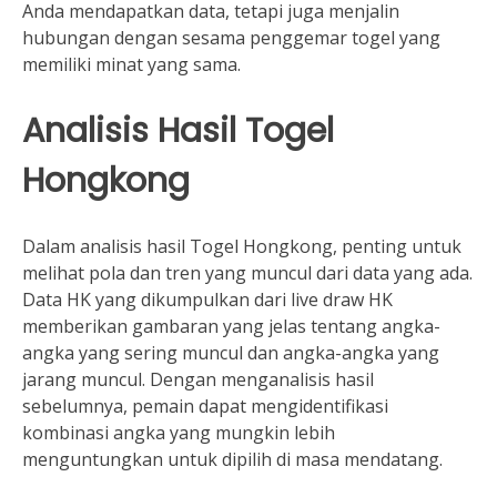
Anda mendapatkan data, tetapi juga menjalin
hubungan dengan sesama penggemar togel yang
memiliki minat yang sama.
Analisis Hasil Togel
Hongkong
Dalam analisis hasil Togel Hongkong, penting untuk
melihat pola dan tren yang muncul dari data yang ada.
Data HK yang dikumpulkan dari live draw HK
memberikan gambaran yang jelas tentang angka-
angka yang sering muncul dan angka-angka yang
jarang muncul. Dengan menganalisis hasil
sebelumnya, pemain dapat mengidentifikasi
kombinasi angka yang mungkin lebih
menguntungkan untuk dipilih di masa mendatang.