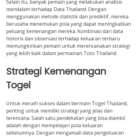
Selain itu, banyak pemain yang melakukan analisis
mendalam terhadap Data Thailand. Dengan
menggunakan metode statistik dan prediktif, mereka
berusaha menemukan pola yang dapat meningkatkan
peluang kemenangan mereka. Kombinasi dari data
historis dan observasi terhadap keluaran terbaru
memungkinkan pemain untuk merencanakan strategi
yang lebih baik dalam permainan Toto Thailand.
Strategi Kemenangan
Togel
Untuk meraih sukses dalam bermain Togel Thailand,
penting untuk memiliki strategi yang jelas dan
terencana. Salah satu pendekatan yang bisa diambil
adalah dengan mempelajari pola keluaran
sebelumnya. Dengan mengamati data pengeluaran