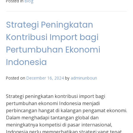
Posted in
Blog
Strategi Peningkatan
Kontribusi Import bagi
Pertumbuhan Ekonomi
Indonesia
Posted on
December 16, 2024
by
adminunboun
Strategi peningkatan kontribusi import bagi
pertumbuhan ekonomi Indonesia menjadi
perbincangan hangat di kalangan pengamat ekonomi.
Dalam menghadapi tantangan global dan
meningkatnya kompetisi di pasar internasional,
Indonesia perlu memperhatikan strategi yang tepat