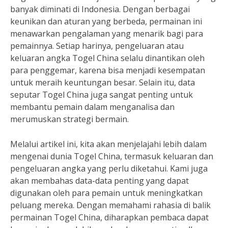
banyak diminati di Indonesia. Dengan berbagai
keunikan dan aturan yang berbeda, permainan ini
menawarkan pengalaman yang menarik bagi para
pemainnya. Setiap harinya, pengeluaran atau
keluaran angka Togel China selalu dinantikan oleh
para penggemar, karena bisa menjadi kesempatan
untuk meraih keuntungan besar. Selain itu, data
seputar Togel China juga sangat penting untuk
membantu pemain dalam menganalisa dan
merumuskan strategi bermain.
Melalui artikel ini, kita akan menjelajahi lebih dalam
mengenai dunia Togel China, termasuk keluaran dan
pengeluaran angka yang perlu diketahui. Kami juga
akan membahas data-data penting yang dapat
digunakan oleh para pemain untuk meningkatkan
peluang mereka. Dengan memahami rahasia di balik
permainan Togel China, diharapkan pembaca dapat