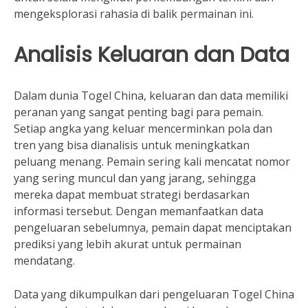
mengeksplorasi rahasia di balik permainan ini.
Analisis Keluaran dan Data
Dalam dunia Togel China, keluaran dan data memiliki
peranan yang sangat penting bagi para pemain.
Setiap angka yang keluar mencerminkan pola dan
tren yang bisa dianalisis untuk meningkatkan
peluang menang. Pemain sering kali mencatat nomor
yang sering muncul dan yang jarang, sehingga
mereka dapat membuat strategi berdasarkan
informasi tersebut. Dengan memanfaatkan data
pengeluaran sebelumnya, pemain dapat menciptakan
prediksi yang lebih akurat untuk permainan
mendatang.
Data yang dikumpulkan dari pengeluaran Togel China