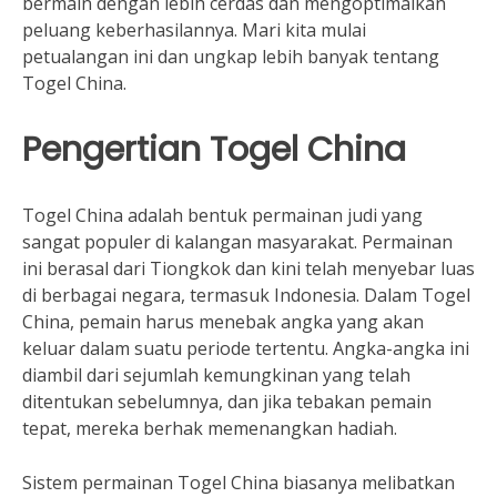
bermain dengan lebih cerdas dan mengoptimalkan
peluang keberhasilannya. Mari kita mulai
petualangan ini dan ungkap lebih banyak tentang
Togel China.
Pengertian Togel China
Togel China adalah bentuk permainan judi yang
sangat populer di kalangan masyarakat. Permainan
ini berasal dari Tiongkok dan kini telah menyebar luas
di berbagai negara, termasuk Indonesia. Dalam Togel
China, pemain harus menebak angka yang akan
keluar dalam suatu periode tertentu. Angka-angka ini
diambil dari sejumlah kemungkinan yang telah
ditentukan sebelumnya, dan jika tebakan pemain
tepat, mereka berhak memenangkan hadiah.
Sistem permainan Togel China biasanya melibatkan