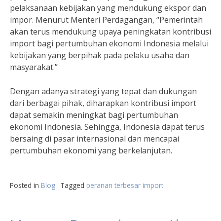
pelaksanaan kebijakan yang mendukung ekspor dan
impor. Menurut Menteri Perdagangan, “Pemerintah
akan terus mendukung upaya peningkatan kontribusi
import bagi pertumbuhan ekonomi Indonesia melalui
kebijakan yang berpihak pada pelaku usaha dan
masyarakat.”
Dengan adanya strategi yang tepat dan dukungan
dari berbagai pihak, diharapkan kontribusi import
dapat semakin meningkat bagi pertumbuhan
ekonomi Indonesia. Sehingga, Indonesia dapat terus
bersaing di pasar internasional dan mencapai
pertumbuhan ekonomi yang berkelanjutan.
Posted in
Blog
Tagged
peranan terbesar import