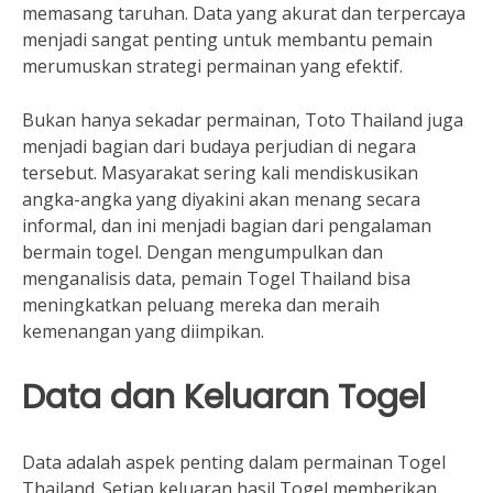
memasang taruhan. Data yang akurat dan terpercaya
menjadi sangat penting untuk membantu pemain
merumuskan strategi permainan yang efektif.
Bukan hanya sekadar permainan, Toto Thailand juga
menjadi bagian dari budaya perjudian di negara
tersebut. Masyarakat sering kali mendiskusikan
angka-angka yang diyakini akan menang secara
informal, dan ini menjadi bagian dari pengalaman
bermain togel. Dengan mengumpulkan dan
menganalisis data, pemain Togel Thailand bisa
meningkatkan peluang mereka dan meraih
kemenangan yang diimpikan.
Data dan Keluaran Togel
Data adalah aspek penting dalam permainan Togel
Thailand. Setiap keluaran hasil Togel memberikan