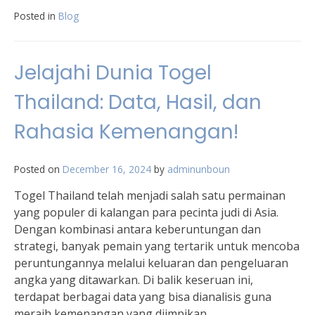
Posted in
Blog
Jelajahi Dunia Togel
Thailand: Data, Hasil, dan
Rahasia Kemenangan!
Posted on
December 16, 2024
by
adminunboun
Togel Thailand telah menjadi salah satu permainan
yang populer di kalangan para pecinta judi di Asia.
Dengan kombinasi antara keberuntungan dan
strategi, banyak pemain yang tertarik untuk mencoba
peruntungannya melalui keluaran dan pengeluaran
angka yang ditawarkan. Di balik keseruan ini,
terdapat berbagai data yang bisa dianalisis guna
meraih kemenangan yang diimpikan.