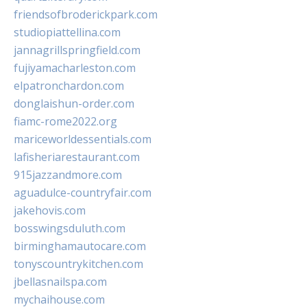
friendsofbroderickpark.com
studiopiattellina.com
jannagrillspringfield.com
fujiyamacharleston.com
elpatronchardon.com
donglaishun-order.com
fiamc-rome2022.org
mariceworldessentials.com
lafisheriarestaurant.com
915jazzandmore.com
aguadulce-countryfair.com
jakehovis.com
bosswingsduluth.com
birminghamautocare.com
tonyscountrykitchen.com
jbellasnailspa.com
mychaihouse.com