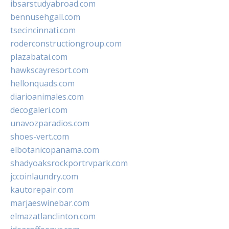
ibsarstudyabroad.com
bennusehgall.com
tsecincinnati.com
roderconstructiongroup.com
plazabatai.com
hawkscayresort.com
hellonquads.com
diarioanimales.com
decogaleri.com
unavozparadios.com
shoes-vert.com
elbotanicopanama.com
shadyoaksrockportrvpark.com
jccoinlaundry.com
kautorepair.com
marjaeswinebar.com
elmazatlanclinton.com