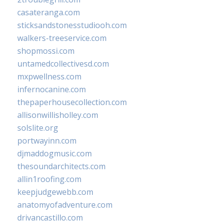
casateranga.com
sticksandstonesstudiooh.com
walkers-treeservice.com
shopmossi.com
untamedcollectivesd.com
mxpwellness.com
infernocanine.com
thepaperhousecollection.com
allisonwillisholley.com
solslite.org
portwayinn.com
djmaddogmusic.com
thesoundarchitects.com
allin1roofing.com
keepjudgewebb.com
anatomyofadventure.com
drivancastillo.com