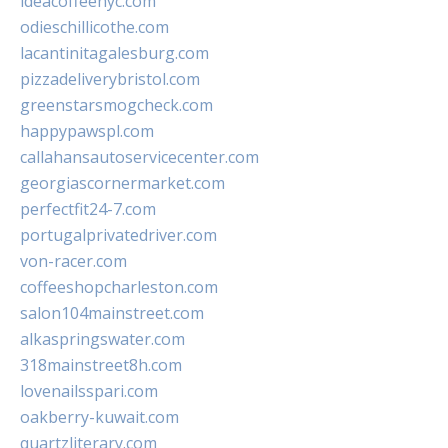
ideacoffeenyc.com
odieschillicothe.com
lacantinitagalesburg.com
pizzadeliverybristol.com
greenstarsmogcheck.com
happypawspl.com
callahansautoservicecenter.com
georgiascornermarket.com
perfectfit24-7.com
portugalprivatedriver.com
von-racer.com
coffeeshopcharleston.com
salon104mainstreet.com
alkaspringswater.com
318mainstreet8h.com
lovenailsspari.com
oakberry-kuwait.com
quartzliterary.com