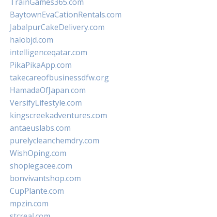
TrainGames365.com
BaytownEvaCationRentals.com
JabalpurCakeDelivery.com
halobjd.com
intelligenceqatar.com
PikaPikaApp.com
takecareofbusinessdfw.org
HamadaOfJapan.com
VersifyLifestyle.com
kingscreekadventures.com
antaeuslabs.com
purelycleanchemdry.com
WishOping.com
shoplegacee.com
bonvivantshop.com
CupPlante.com
mpzin.com
stcreal.com