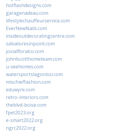
hotflashdesigns.com
garagenadeau.com
lifestylechauffeurservice.com
EverNewNails.com
insideoutdecoratingcentre.com
salvatoresinpoint.com
jovialfloralco.com
johnlscotthometeam.com
u-seehomes.com
watersportslagonissi.com
mischieffashion.com
eduwyre.com
retro-interiors.com
theblvd-boise.com
fpet2023.org
e-smart2022.org
ngrc2022.org