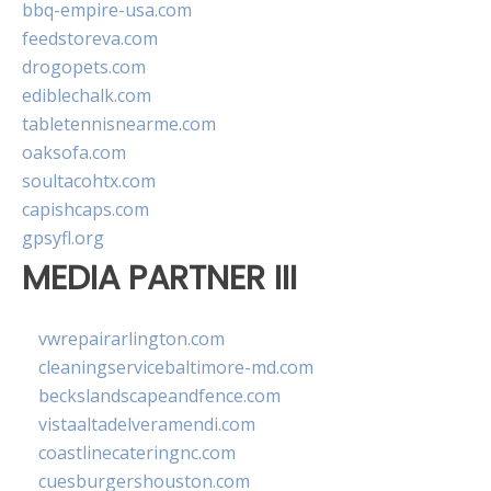
bbq-empire-usa.com
feedstoreva.com
drogopets.com
ediblechalk.com
tabletennisnearme.com
oaksofa.com
soultacohtx.com
capishcaps.com
gpsyfl.org
MEDIA PARTNER III
vwrepairarlington.com
cleaningservicebaltimore-md.com
beckslandscapeandfence.com
vistaaltadelveramendi.com
coastlinecateringnc.com
cuesburgershouston.com