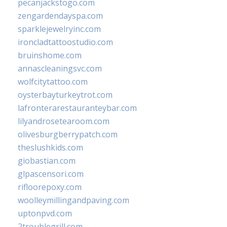
pecanjackstogo.com
zengardendayspa.com
sparklejewelryinc.com
ironcladtattoostudio.com
bruinshome.com
annascleaningsvc.com
wolfcitytattoo.com
oysterbayturkeytrot.com
lafronterarestauranteybar.com
lilyandrosetearoom.com
olivesburgberrypatch.com
theslushkids.com
giobastian.com
glpascensori.com
rifloorepoxy.com
woolleymillingandpaving.com
uptonpvd.com
2troublegrill.com