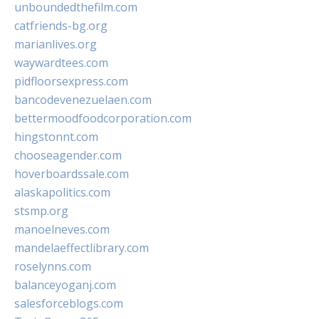
unboundedthefilm.com
catfriends-bg.org
marianlives.org
waywardtees.com
pidfloorsexpress.com
bancodevenezuelaen.com
bettermoodfoodcorporation.com
hingstonnt.com
chooseagender.com
hoverboardssale.com
alaskapolitics.com
stsmp.org
manoelneves.com
mandelaeffectlibrary.com
roselynns.com
balanceyoganj.com
salesforceblogs.com