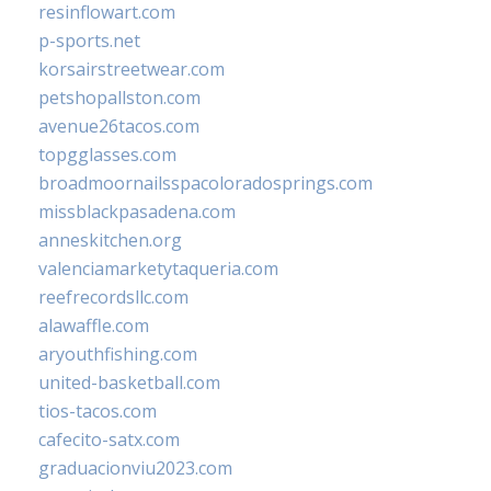
resinflowart.com
p-sports.net
korsairstreetwear.com
petshopallston.com
avenue26tacos.com
topgglasses.com
broadmoornailsspacoloradosprings.com
missblackpasadena.com
anneskitchen.org
valenciamarketytaqueria.com
reefrecordsllc.com
alawaffle.com
aryouthfishing.com
united-basketball.com
tios-tacos.com
cafecito-satx.com
graduacionviu2023.com