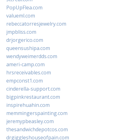
PopUpFlea.com
valueml.com
rebeccatorresjewelry.com
jmpbliss.com
drjorgerico.com
queensushipa.com
wendyweimerdds.com
ameri-camp.com
hrsreceivables.com
empconst1.com
cinderella-support.com
bigpinkrestaurant.com
inspirehuahin.com
memmingerspainting.com
jeremypbeasley.com
thesandwichdepotcos.com
drgiggleshouseofpain.com