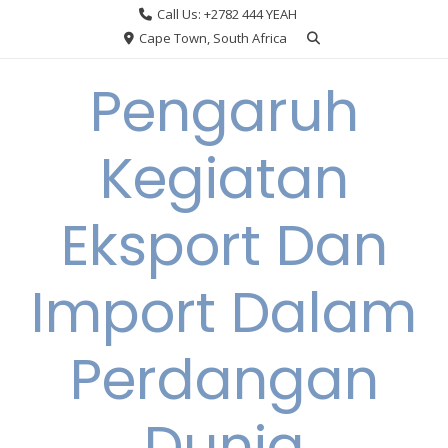
Skip
Call Us: +2782 444 YEAH
to
Cape Town, South Africa
content
Pengaruh
Kegiatan
Eksport Dan
Import Dalam
Perdangan
Dunia