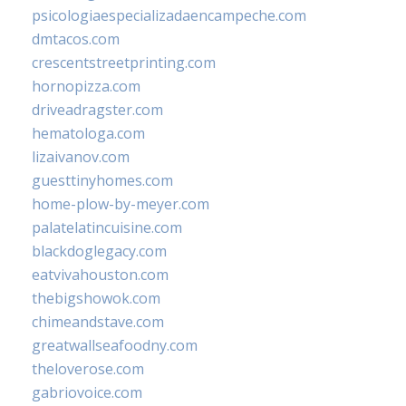
psicologiaespecializadaencampeche.com
dmtacos.com
crescentstreetprinting.com
hornopizza.com
driveadragster.com
hematologa.com
lizaivanov.com
guesttinyhomes.com
home-plow-by-meyer.com
palatelatincuisine.com
blackdoglegacy.com
eatvivahouston.com
thebigshowok.com
chimeandstave.com
greatwallseafoodny.com
theloverose.com
gabriovoice.com