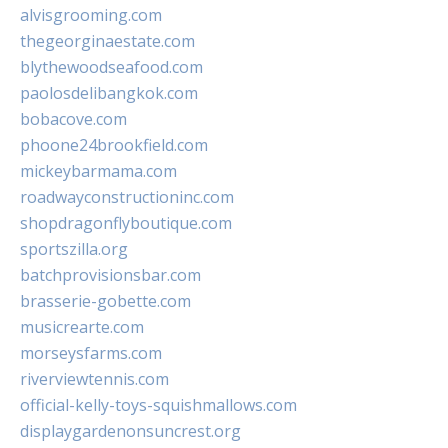
alvisgrooming.com
thegeorginaestate.com
blythewoodseafood.com
paolosdelibangkok.com
bobacove.com
phoone24brookfield.com
mickeybarmama.com
roadwayconstructioninc.com
shopdragonflyboutique.com
sportszilla.org
batchprovisionsbar.com
brasserie-gobette.com
musicrearte.com
morseysfarms.com
riverviewtennis.com
official-kelly-toys-squishmallows.com
displaygardenonsuncrest.org