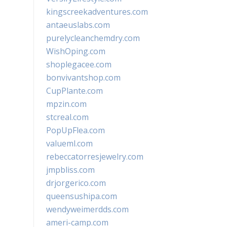
kingscreekadventures.com
antaeuslabs.com
purelycleanchemdry.com
WishOping.com
shoplegacee.com
bonvivantshop.com
CupPlante.com
mpzin.com
stcreal.com
PopUpFlea.com
valueml.com
rebeccatorresjewelry.com
jmpbliss.com
drjorgerico.com
queensushipa.com
wendyweimerdds.com
ameri-camp.com