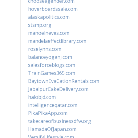
chooseagender.com
hoverboardssale.com
alaskapolitics.com
stsmp.org
manoelneves.com
mandelaeffectlibrary.com
roselynns.com
balanceyoganj.com
salesforceblogs.com
TrainGames365.com
BaytownEvaCationRentals.com
JabalpurCakeDelivery.com
halobjd.com
intelligenceqatar.com
PikaPikaApp.com
takecareofbusinessdfw.org
HamadaOfJapan.com
VersifyLifestyle.com