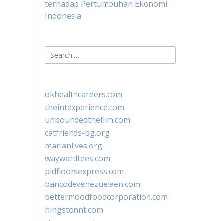
terhadap Pertumbuhan Ekonomi
Indonesia
Search
for:
okhealthcareers.com
theintexperience.com
unboundedthefilm.com
catfriends-bg.org
marianlives.org
waywardtees.com
pidfloorsexpress.com
bancodevenezuelaen.com
bettermoodfoodcorporation.com
hingstonnt.com