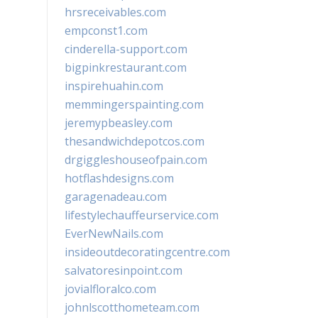
hrsreceivables.com
empconst1.com
cinderella-support.com
bigpinkrestaurant.com
inspirehuahin.com
memmingerspainting.com
jeremypbeasley.com
thesandwichdepotcos.com
drgiggleshouseofpain.com
hotflashdesigns.com
garagenadeau.com
lifestylechauffeurservice.com
EverNewNails.com
insideoutdecoratingcentre.com
salvatoresinpoint.com
jovialfloralco.com
johnlscotthometeam.com