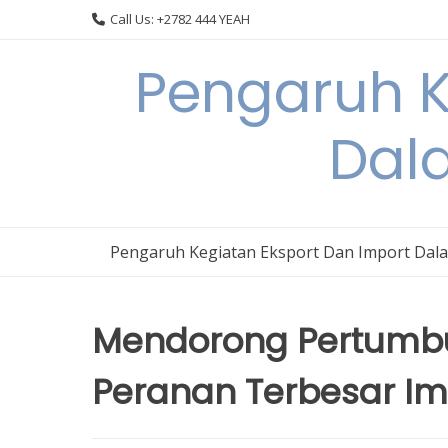
Skip
Call Us: +2782 444 YEAH
to
content
Pengaruh K
Dal
Pengaruh Kegiatan Eksport Dan Import Dal
Mendorong Pertumbu
Peranan Terbesar Im