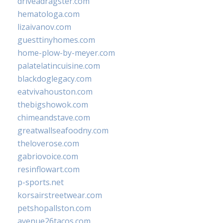
driveadragster.com
hematologa.com
lizaivanov.com
guesttinyhomes.com
home-plow-by-meyer.com
palatelatincuisine.com
blackdoglegacy.com
eatvivahouston.com
thebigshowok.com
chimeandstave.com
greatwallseafoodny.com
theloverose.com
gabriovoice.com
resinflowart.com
p-sports.net
korsairstreetwear.com
petshopallston.com
avenue26tacos.com