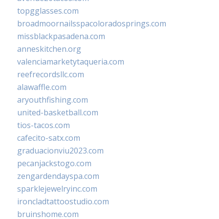
topgglasses.com
broadmoornailsspacoloradosprings.com
missblackpasadena.com
anneskitchen.org
valenciamarketytaqueria.com
reefrecordsllc.com
alawaffle.com
aryouthfishing.com
united-basketball.com
tios-tacos.com
cafecito-satx.com
graduacionviu2023.com
pecanjackstogo.com
zengardendayspa.com
sparklejewelryinc.com
ironcladtattoostudio.com
bruinshome.com