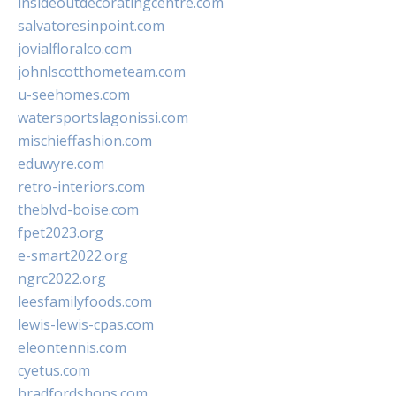
insideoutdecoratingcentre.com
salvatoresinpoint.com
jovialfloralco.com
johnlscotthometeam.com
u-seehomes.com
watersportslagonissi.com
mischieffashion.com
eduwyre.com
retro-interiors.com
theblvd-boise.com
fpet2023.org
e-smart2022.org
ngrc2022.org
leesfamilyfoods.com
lewis-lewis-cpas.com
eleontennis.com
cyetus.com
bradfordshops.com