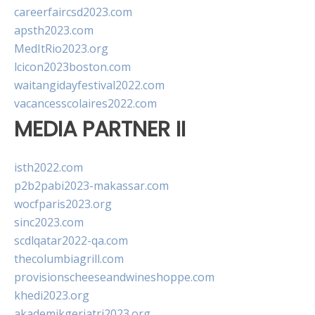
careerfaircsd2023.com
apsth2023.com
MedItRio2023.org
lcicon2023boston.com
waitangidayfestival2022.com
vacancesscolaires2022.com
MEDIA PARTNER II
isth2022.com
p2b2pabi2023-makassar.com
wocfparis2023.org
sinc2023.com
scdlqatar2022-qa.com
thecolumbiagrill.com
provisionscheeseandwineshoppe.com
khedi2023.org
akademikgeriatri2023.org