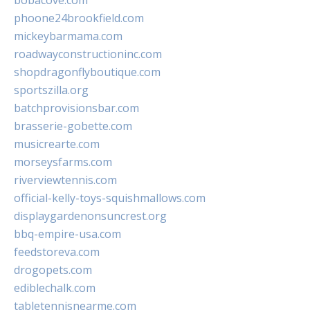
bobacove.com
phoone24brookfield.com
mickeybarmama.com
roadwayconstructioninc.com
shopdragonflyboutique.com
sportszilla.org
batchprovisionsbar.com
brasserie-gobette.com
musicrearte.com
morseysfarms.com
riverviewtennis.com
official-kelly-toys-squishmallows.com
displaygardenonsuncrest.org
bbq-empire-usa.com
feedstoreva.com
drogopets.com
ediblechalk.com
tabletennisnearme.com