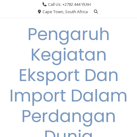
Skip
Call Us: +2782 444 YEAH
to
Cape Town, South Africa
content
Pengaruh
Kegiatan
Eksport Dan
Import Dalam
Perdangan
Dunia