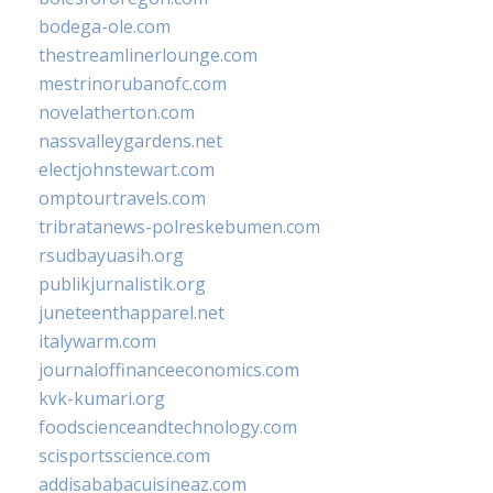
bodega-ole.com
thestreamlinerlounge.com
mestrinorubanofc.com
novelatherton.com
nassvalleygardens.net
electjohnstewart.com
omptourtravels.com
tribratanews-polreskebumen.com
rsudbayuasih.org
publikjurnalistik.org
juneteenthapparel.net
italywarm.com
journaloffinanceeconomics.com
kvk-kumari.org
foodscienceandtechnology.com
scisportsscience.com
addisababacuisineaz.com