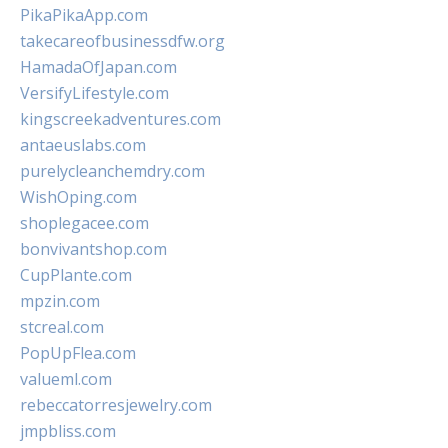
PikaPikaApp.com
takecareofbusinessdfw.org
HamadaOfJapan.com
VersifyLifestyle.com
kingscreekadventures.com
antaeuslabs.com
purelycleanchemdry.com
WishOping.com
shoplegacee.com
bonvivantshop.com
CupPlante.com
mpzin.com
stcreal.com
PopUpFlea.com
valueml.com
rebeccatorresjewelry.com
jmpbliss.com