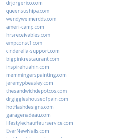
drjorgerico.com
queensushipa.com
wendyweimerdds.com
ameri-camp.com
hrsreceivables.com
empconst1.com
cinderella-support.com
bigpinkrestaurant.com
inspirehuahin.com
memmingerspainting.com
jeremypbeasley.com
thesandwichdepotcos.com
drgiggleshouseofpain.com
hotflashdesigns.com
garagenadeau.com
lifestylechauffeurservice.com
EverNewNails.com