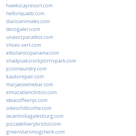
hawkscayresort.com
hellonquads.com
diarioanimales.com
decogaleri.com
unavozparadios.com
shoes-vert.com
elbotanicopanama.com
shadyoaksrockportrvpark.com
jccoinlaundry.com
kautorepair.com
marjaeswinebar.com
elmazatlanclinton.com
ideacoffeenyc.com
odieschillicothe.com
lacantinitagalesburg.com
pizzadeliverybristol.com
greenstarsmogcheck.com