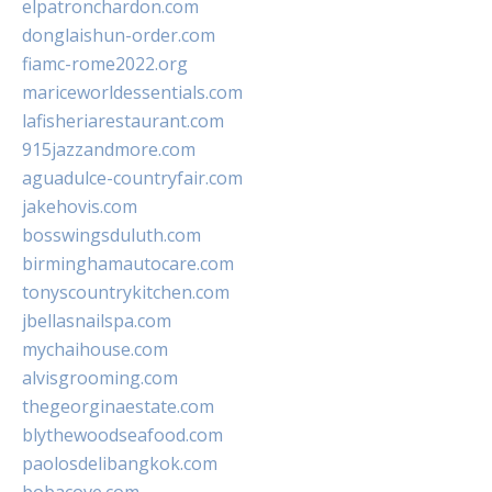
elpatronchardon.com
donglaishun-order.com
fiamc-rome2022.org
mariceworldessentials.com
lafisheriarestaurant.com
915jazzandmore.com
aguadulce-countryfair.com
jakehovis.com
bosswingsduluth.com
birminghamautocare.com
tonyscountrykitchen.com
jbellasnailspa.com
mychaihouse.com
alvisgrooming.com
thegeorginaestate.com
blythewoodseafood.com
paolosdelibangkok.com