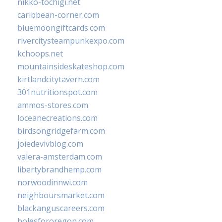
nikko-tochigi.net
caribbean-corner.com
bluemoongiftcards.com
rivercitysteampunkexpo.com
kchoops.net
mountainsideskateshop.com
kirtlandcitytavern.com
301nutritionspot.com
ammos-stores.com
loceanecreations.com
birdsongridgefarm.com
joiedevivblog.com
valera-amsterdam.com
libertybrandhemp.com
norwoodinnwi.com
neighboursmarket.com
blackanguscareers.com
bolesfororegon.com