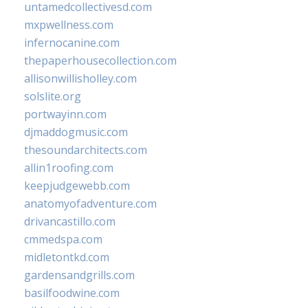
untamedcollectivesd.com
mxpwellness.com
infernocanine.com
thepaperhousecollection.com
allisonwillisholley.com
solslite.org
portwayinn.com
djmaddogmusic.com
thesoundarchitects.com
allin1roofing.com
keepjudgewebb.com
anatomyofadventure.com
drivancastillo.com
cmmedspa.com
midletontkd.com
gardensandgrills.com
basilfoodwine.com