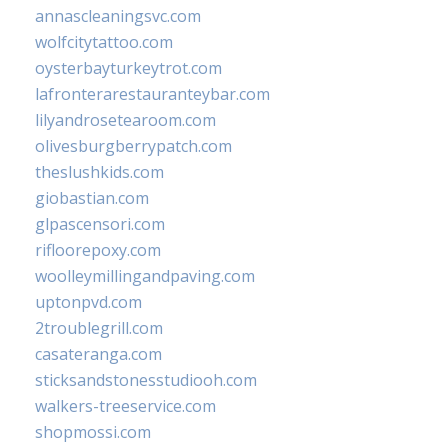
annascleaningsvc.com
wolfcitytattoo.com
oysterbayturkeytrot.com
lafronterarestauranteybar.com
lilyandrosetearoom.com
olivesburgberrypatch.com
theslushkids.com
giobastian.com
glpascensori.com
rifloorepoxy.com
woolleymillingandpaving.com
uptonpvd.com
2troublegrill.com
casateranga.com
sticksandstonesstudiooh.com
walkers-treeservice.com
shopmossi.com