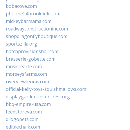
bobacove.com
phoone24brookfield.com
mickeybarmama.com
roadwayconstructioninc.com
shopdragonflyboutique.com
sportszilla.org
batchprovisionsbar.com
brasserie-gobette.com
musicrearte.com
morseysfarms.com
riverviewtennis.com
official-kelly-toys-squishmallows.com
displaygardenonsuncrest.org
bbq-empire-usa.com
feedstoreva.com
drogopets.com
ediblechalk.com