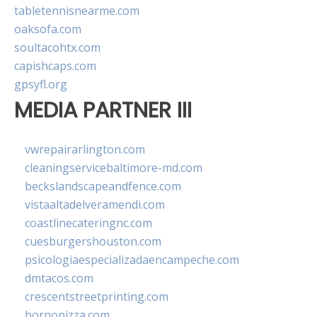
tabletennisnearme.com
oaksofa.com
soultacohtx.com
capishcaps.com
gpsyfl.org
MEDIA PARTNER III
vwrepairarlington.com
cleaningservicebaltimore-md.com
beckslandscapeandfence.com
vistaaltadelveramendi.com
coastlinecateringnc.com
cuesburgershouston.com
psicologiaespecializadaencampeche.com
dmtacos.com
crescentstreetprinting.com
hornopizza.com