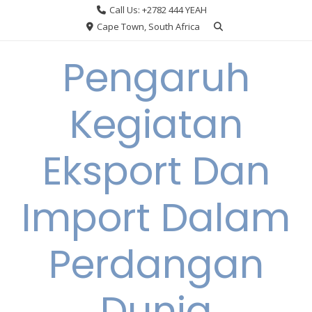
Skip
Call Us: +2782 444 YEAH
to
Cape Town, South Africa
content
Pengaruh
Kegiatan
Eksport Dan
Import Dalam
Perdangan
Dunia