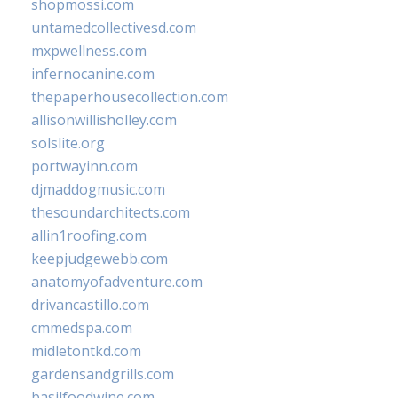
shopmossi.com
untamedcollectivesd.com
mxpwellness.com
infernocanine.com
thepaperhousecollection.com
allisonwillisholley.com
solslite.org
portwayinn.com
djmaddogmusic.com
thesoundarchitects.com
allin1roofing.com
keepjudgewebb.com
anatomyofadventure.com
drivancastillo.com
cmmedspa.com
midletontkd.com
gardensandgrills.com
basilfoodwine.com