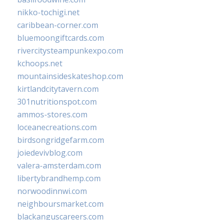
nikko-tochigi.net
caribbean-corner.com
bluemoongiftcards.com
rivercitysteampunkexpo.com
kchoops.net
mountainsideskateshop.com
kirtlandcitytavern.com
301nutritionspot.com
ammos-stores.com
loceanecreations.com
birdsongridgefarm.com
joiedevivblog.com
valera-amsterdam.com
libertybrandhemp.com
norwoodinnwi.com
neighboursmarket.com
blackanguscareers.com