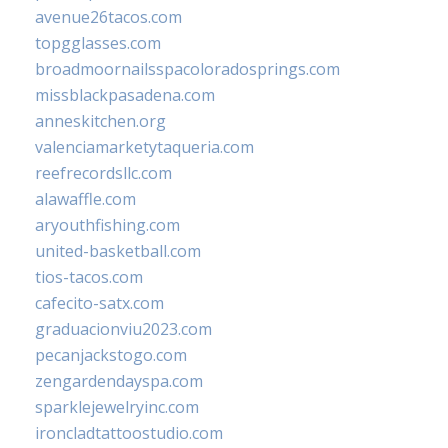
avenue26tacos.com
topgglasses.com
broadmoornailsspacoloradosprings.com
missblackpasadena.com
anneskitchen.org
valenciamarketytaqueria.com
reefrecordsllc.com
alawaffle.com
aryouthfishing.com
united-basketball.com
tios-tacos.com
cafecito-satx.com
graduacionviu2023.com
pecanjackstogo.com
zengardendayspa.com
sparklejewelryinc.com
ironcladtattoostudio.com