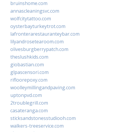
bruinshome.com
annascleaningsvc.com
wolfcitytattoo.com
oysterbayturkeytrot.com
lafronterarestauranteybar.com
lilyandrosetearoom.com
olivesburgberrypatch.com
theslushkids.com
giobastian.com
glpascensori.com
rifloorepoxy.com
woolleymillingandpaving.com
uptonpvd.com
2troublegrill.com
casateranga.com
sticksandstonesstudiooh.com
walkers-treeservice.com