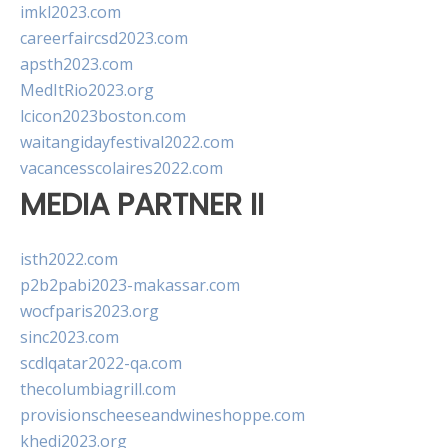
imkl2023.com
careerfaircsd2023.com
apsth2023.com
MedItRio2023.org
lcicon2023boston.com
waitangidayfestival2022.com
vacancesscolaires2022.com
MEDIA PARTNER II
isth2022.com
p2b2pabi2023-makassar.com
wocfparis2023.org
sinc2023.com
scdlqatar2022-qa.com
thecolumbiagrill.com
provisionscheeseandwineshoppe.com
khedi2023.org