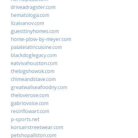
driveadragster.com
hematologa.com
lizaivanov.com
guesttinyhomes.com
home-plow-by-meyer.com
palatelatincuisine.com
blackdoglegacy.com
eatvivahouston.com
thebigshowok.com
chimeandstave.com
greatwallseafoodny.com
theloverose.com
gabriovoice.com
resinflowart.com
p-sports.net
korsairstreetwear.com
petshopallston.com