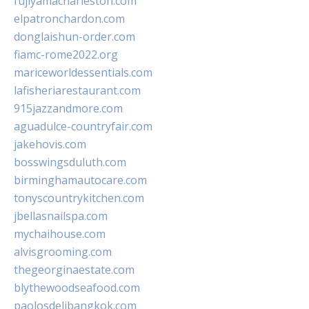
fujiyamacharleston.com
elpatronchardon.com
donglaishun-order.com
fiamc-rome2022.org
mariceworldessentials.com
lafisheriarestaurant.com
915jazzandmore.com
aguadulce-countryfair.com
jakehovis.com
bosswingsduluth.com
birminghamautocare.com
tonyscountrykitchen.com
jbellasnailspa.com
mychaihouse.com
alvisgrooming.com
thegeorginaestate.com
blythewoodseafood.com
paolosdelibangkok.com