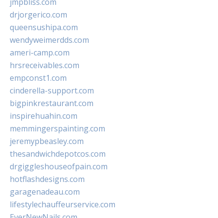
jmpbliss.com
drjorgerico.com
queensushipa.com
wendyweimerdds.com
ameri-camp.com
hrsreceivables.com
empconst1.com
cinderella-support.com
bigpinkrestaurant.com
inspirehuahin.com
memmingerspainting.com
jeremypbeasley.com
thesandwichdepotcos.com
drgiggleshouseofpain.com
hotflashdesigns.com
garagenadeau.com
lifestylechauffeurservice.com
EverNewNails.com