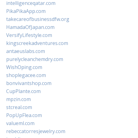
intelligenceqatar.com
PikaPikaApp.com
takecareofbusinessdfw.org
HamadaOfJapan.com
VersifyLifestyle.com
kingscreekadventures.com
antaeuslabs.com
purelycleanchemdry.com
WishOping.com
shoplegacee.com
bonvivantshop.com
CupPlante.com
mpzin.com
stcreal.com
PopUpFlea.com
valueml.com
rebeccatorresjewelry.com