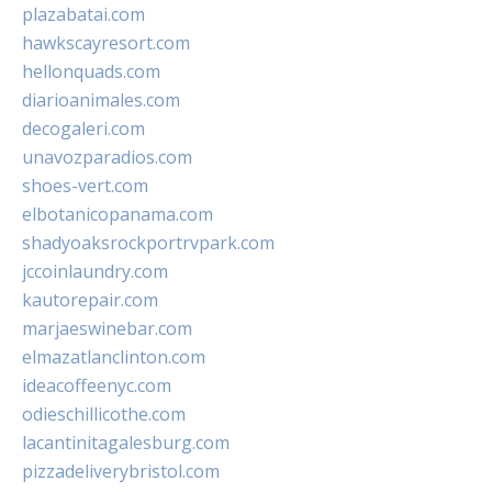
plazabatai.com
hawkscayresort.com
hellonquads.com
diarioanimales.com
decogaleri.com
unavozparadios.com
shoes-vert.com
elbotanicopanama.com
shadyoaksrockportrvpark.com
jccoinlaundry.com
kautorepair.com
marjaeswinebar.com
elmazatlanclinton.com
ideacoffeenyc.com
odieschillicothe.com
lacantinitagalesburg.com
pizzadeliverybristol.com