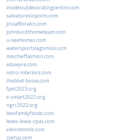
insideoutdecoratingcentre.com
salvatoresinpoint.com
jovialfloralco.com
johnlscotthometeam.com
u-seehomes.com
watersportslagonissi.com
mischieffashion.com
eduwyre.com
retro-interiors.com
theblvd-boise.com
fpet2023.org
e-smart2022.org
ngrc2022.org
leesfamilyfoods.com
lewis-lewis-cpas.com
eleontennis.com
cyetus.com