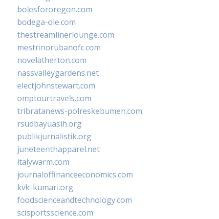
bolesfororegon.com
bodega-ole.com
thestreamlinerlounge.com
mestrinorubanofc.com
novelatherton.com
nassvalleygardens.net
electjohnstewart.com
omptourtravels.com
tribratanews-polreskebumen.com
rsudbayuasih.org
publikjurnalistik.org
juneteenthapparel.net
italywarm.com
journaloffinanceeconomics.com
kvk-kumari.org
foodscienceandtechnology.com
scisportsscience.com