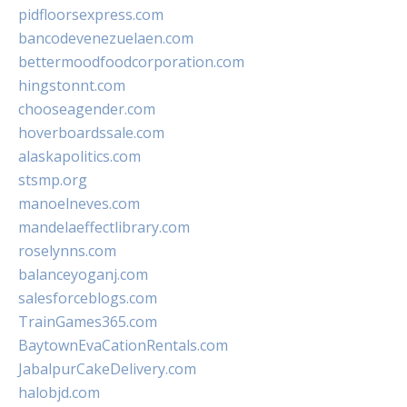
pidfloorsexpress.com
bancodevenezuelaen.com
bettermoodfoodcorporation.com
hingstonnt.com
chooseagender.com
hoverboardssale.com
alaskapolitics.com
stsmp.org
manoelneves.com
mandelaeffectlibrary.com
roselynns.com
balanceyoganj.com
salesforceblogs.com
TrainGames365.com
BaytownEvaCationRentals.com
JabalpurCakeDelivery.com
halobjd.com