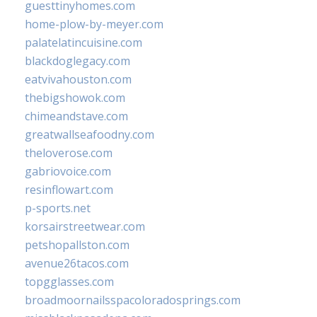
guesttinyhomes.com
home-plow-by-meyer.com
palatelatincuisine.com
blackdoglegacy.com
eatvivahouston.com
thebigshowok.com
chimeandstave.com
greatwallseafoodny.com
theloverose.com
gabriovoice.com
resinflowart.com
p-sports.net
korsairstreetwear.com
petshopallston.com
avenue26tacos.com
topgglasses.com
broadmoornailsspacoloradosprings.com