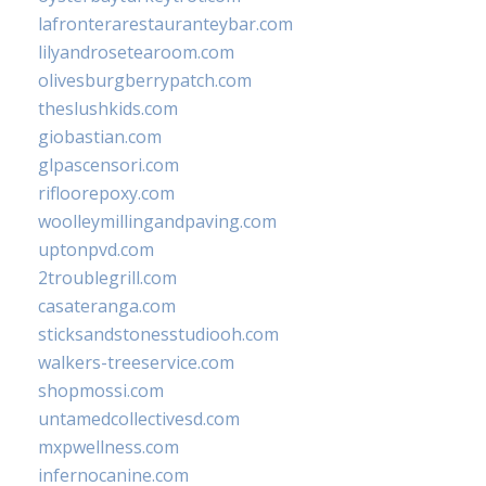
lafronterarestauranteybar.com
lilyandrosetearoom.com
olivesburgberrypatch.com
theslushkids.com
giobastian.com
glpascensori.com
rifloorepoxy.com
woolleymillingandpaving.com
uptonpvd.com
2troublegrill.com
casateranga.com
sticksandstonesstudiooh.com
walkers-treeservice.com
shopmossi.com
untamedcollectivesd.com
mxpwellness.com
infernocanine.com