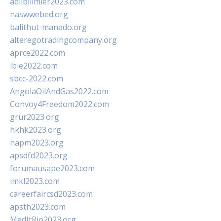
adlibilimler2023.com
naswwebed.org
balithut-manado.org
alteregotradingcompany.org
aprce2022.com
ibie2022.com
sbcc-2022.com
AngolaOilAndGas2022.com
Convoy4Freedom2022.com
grur2023.org
hkhk2023.org
napm2023.org
apsdfd2023.org
forumausape2023.com
imkl2023.com
careerfaircsd2023.com
apsth2023.com
MedItRio2023.org