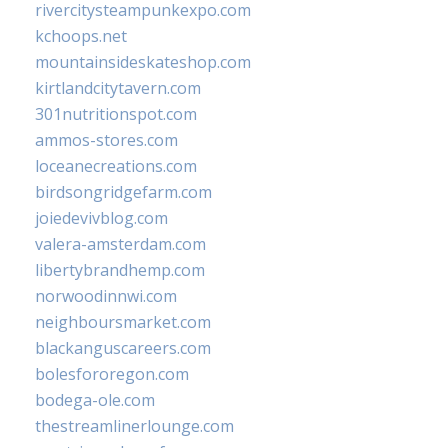
rivercitysteampunkexpo.com
kchoops.net
mountainsideskateshop.com
kirtlandcitytavern.com
301nutritionspot.com
ammos-stores.com
loceanecreations.com
birdsongridgefarm.com
joiedevivblog.com
valera-amsterdam.com
libertybrandhemp.com
norwoodinnwi.com
neighboursmarket.com
blackanguscareers.com
bolesfororegon.com
bodega-ole.com
thestreamlinerlounge.com