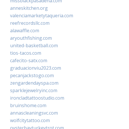
missblackpasadena.com
anneskitchen.org
valenciamarketytaqueria.com
reefrecordsllc.com
alawaffle.com
aryouthfishing.com
united-basketball.com
tios-tacos.com
cafecito-satx.com
graduacionviu2023.com
pecanjackstogo.com
zengardendayspa.com
sparklejewelryinc.com
ironcladtattoostudio.com
bruinshome.com
annascleaningsvc.com
wolfcitytattoo.com
oysterbayturkeytrot.com