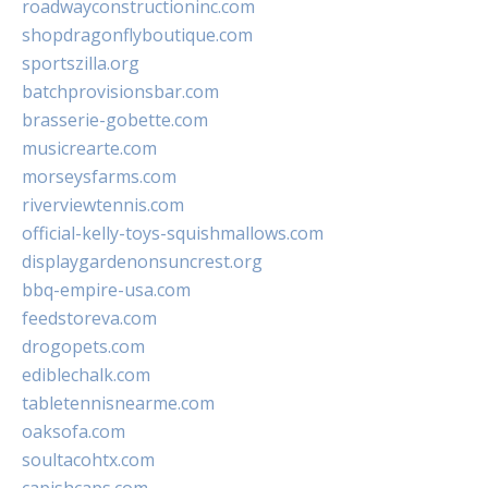
roadwayconstructioninc.com
shopdragonflyboutique.com
sportszilla.org
batchprovisionsbar.com
brasserie-gobette.com
musicrearte.com
morseysfarms.com
riverviewtennis.com
official-kelly-toys-squishmallows.com
displaygardenonsuncrest.org
bbq-empire-usa.com
feedstoreva.com
drogopets.com
ediblechalk.com
tabletennisnearme.com
oaksofa.com
soultacohtx.com