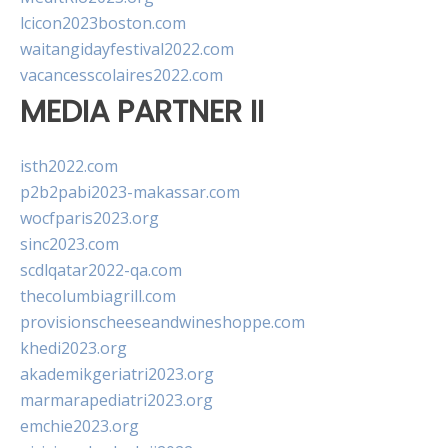
lcicon2023boston.com
waitangidayfestival2022.com
vacancesscolaires2022.com
MEDIA PARTNER II
isth2022.com
p2b2pabi2023-makassar.com
wocfparis2023.org
sinc2023.com
scdlqatar2022-qa.com
thecolumbiagrill.com
provisionscheeseandwineshoppe.com
khedi2023.org
akademikgeriatri2023.org
marmarapediatri2023.org
emchie2023.org