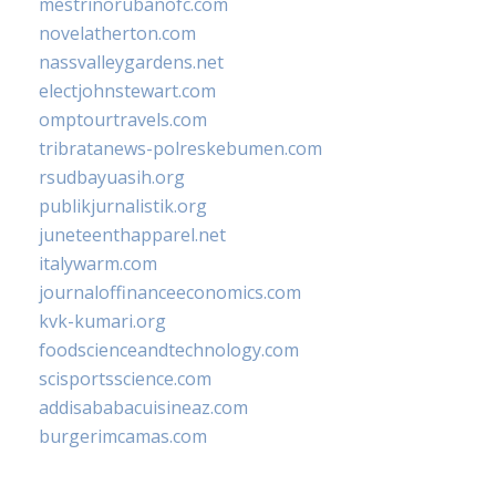
mestrinorubanofc.com
novelatherton.com
nassvalleygardens.net
electjohnstewart.com
omptourtravels.com
tribratanews-polreskebumen.com
rsudbayuasih.org
publikjurnalistik.org
juneteenthapparel.net
italywarm.com
journaloffinanceeconomics.com
kvk-kumari.org
foodscienceandtechnology.com
scisportsscience.com
addisababacuisineaz.com
burgerimcamas.com