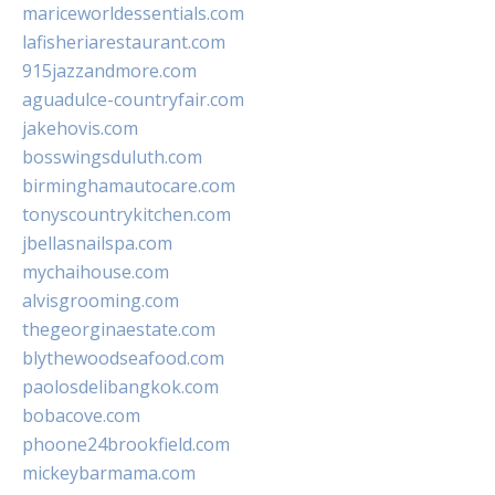
mariceworldessentials.com
lafisheriarestaurant.com
915jazzandmore.com
aguadulce-countryfair.com
jakehovis.com
bosswingsduluth.com
birminghamautocare.com
tonyscountrykitchen.com
jbellasnailspa.com
mychaihouse.com
alvisgrooming.com
thegeorginaestate.com
blythewoodseafood.com
paolosdelibangkok.com
bobacove.com
phoone24brookfield.com
mickeybarmama.com