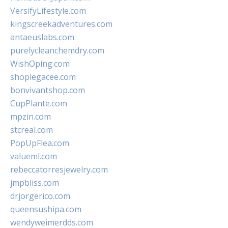
VersifyLifestyle.com
kingscreekadventures.com
antaeuslabs.com
purelycleanchemdry.com
WishOping.com
shoplegacee.com
bonvivantshop.com
CupPlante.com
mpzin.com
stcreal.com
PopUpFlea.com
valueml.com
rebeccatorresjewelry.com
jmpbliss.com
drjorgerico.com
queensushipa.com
wendyweimerdds.com