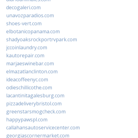
decogaleri.com
unavozparadios.com
shoes-vert.com
elbotanicopanama.com
shadyoaksrockportrvpark.com
jccoinlaundry.com
kautorepair.com
marjaeswinebar.com
elmazatlanclinton.com
ideacoffeenyc.com
odieschillicothe.com
lacantinitagalesburg.com
pizzadeliverybristol.com
greenstarsmogcheck.com
happypawspl.com
callahansautoservicecenter.com
georgiascornermarket.com