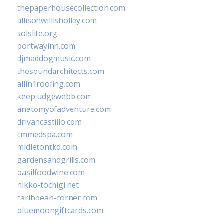
thepaperhousecollection.com
allisonwillisholley.com
solslite.org
portwayinn.com
djmaddogmusic.com
thesoundarchitects.com
allin1roofing.com
keepjudgewebb.com
anatomyofadventure.com
drivancastillo.com
cmmedspa.com
midletontkd.com
gardensandgrills.com
basilfoodwine.com
nikko-tochigi.net
caribbean-corner.com
bluemoongiftcards.com