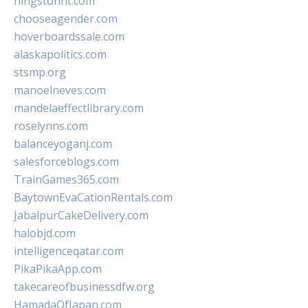
hingstonnt.com
chooseagender.com
hoverboardssale.com
alaskapolitics.com
stsmp.org
manoelneves.com
mandelaeffectlibrary.com
roselynns.com
balanceyoganj.com
salesforceblogs.com
TrainGames365.com
BaytownEvaCationRentals.com
JabalpurCakeDelivery.com
halobjd.com
intelligenceqatar.com
PikaPikaApp.com
takecareofbusinessdfw.org
HamadaOfJapan.com