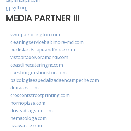
capishcaps.com
gpsyfl.org
MEDIA PARTNER III
vwrepairarlington.com
cleaningservicebaltimore-md.com
beckslandscapeandfence.com
vistaaltadelveramendi.com
coastlinecateringnc.com
cuesburgershouston.com
psicologiaespecializadaencampeche.com
dmtacos.com
crescentstreetprinting.com
hornopizza.com
driveadragster.com
hematologa.com
lizaivanov.com