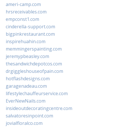
ameri-camp.com
hrsreceivables.com
empconst1.com
cinderella-support.com
bigpinkrestaurant.com
inspirehuahin.com
memmingerspainting.com
jeremypbeasley.com
thesandwichdepotcos.com
drgiggleshouseofpain.com
hotflashdesigns.com
garagenadeau.com
lifestylechauffeurservice.com
EverNewNails.com
insideoutdecoratingcentre.com
salvatoresinpoint.com
jovialfloralco.com