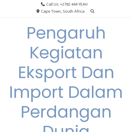
Skip
Call Us: +2782 444 YEAH
to
Cape Town, South Africa
content
Pengaruh
Kegiatan
Eksport Dan
Import Dalam
Perdangan
Dunia