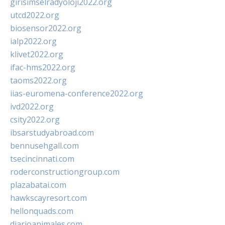
girisimselradyoloji2022.org
utcd2022.org
biosensor2022.org
ialp2022.org
klivet2022.org
ifac-hms2022.org
taoms2022.org
iias-euromena-conference2022.org
ivd2022.org
csity2022.org
ibsarstudyabroad.com
bennusehgall.com
tsecincinnati.com
roderconstructiongroup.com
plazabatai.com
hawkscayresort.com
hellonquads.com
diarioanimales.com