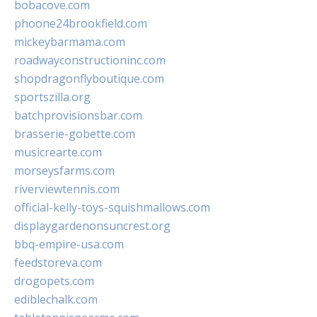
bobacove.com
phoone24brookfield.com
mickeybarmama.com
roadwayconstructioninc.com
shopdragonflyboutique.com
sportszilla.org
batchprovisionsbar.com
brasserie-gobette.com
musicrearte.com
morseysfarms.com
riverviewtennis.com
official-kelly-toys-squishmallows.com
displaygardenonsuncrest.org
bbq-empire-usa.com
feedstoreva.com
drogopets.com
ediblechalk.com