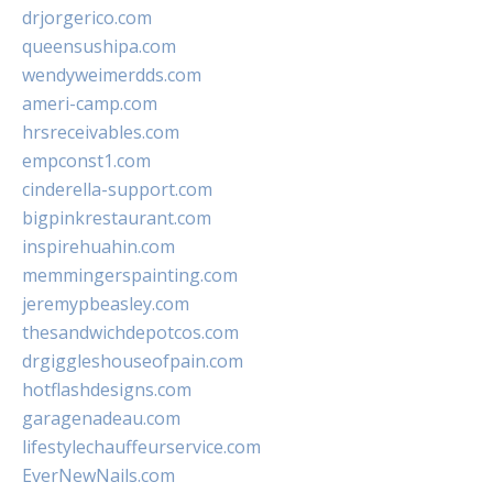
drjorgerico.com
queensushipa.com
wendyweimerdds.com
ameri-camp.com
hrsreceivables.com
empconst1.com
cinderella-support.com
bigpinkrestaurant.com
inspirehuahin.com
memmingerspainting.com
jeremypbeasley.com
thesandwichdepotcos.com
drgiggleshouseofpain.com
hotflashdesigns.com
garagenadeau.com
lifestylechauffeurservice.com
EverNewNails.com