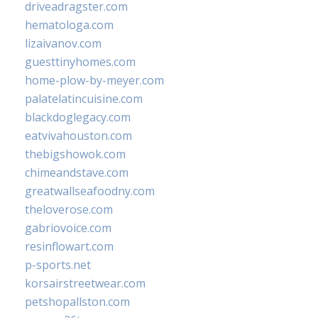
driveadragster.com
hematologa.com
lizaivanov.com
guesttinyhomes.com
home-plow-by-meyer.com
palatelatincuisine.com
blackdoglegacy.com
eatvivahouston.com
thebigshowok.com
chimeandstave.com
greatwallseafoodny.com
theloverose.com
gabriovoice.com
resinflowart.com
p-sports.net
korsairstreetwear.com
petshopallston.com