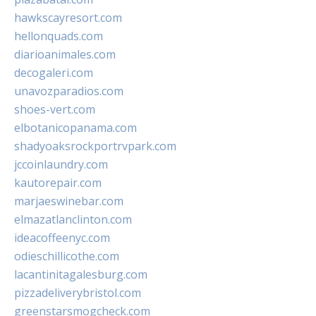
hawkscayresort.com
hellonquads.com
diarioanimales.com
decogaleri.com
unavozparadios.com
shoes-vert.com
elbotanicopanama.com
shadyoaksrockportrvpark.com
jccoinlaundry.com
kautorepair.com
marjaeswinebar.com
elmazatlanclinton.com
ideacoffeenyc.com
odieschillicothe.com
lacantinitagalesburg.com
pizzadeliverybristol.com
greenstarsmogcheck.com