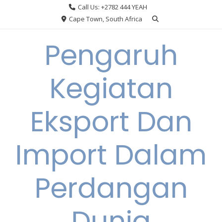
Skip
Call Us: +2782 444 YEAH
to
Cape Town, South Africa
content
Pengaruh
Kegiatan
Eksport Dan
Import Dalam
Perdangan
Dunia