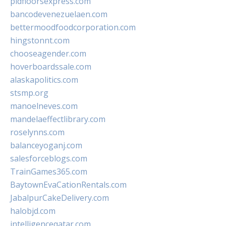
pidfloorsexpress.com
bancodevenezuelaen.com
bettermoodfoodcorporation.com
hingstonnt.com
chooseagender.com
hoverboardssale.com
alaskapolitics.com
stsmp.org
manoelneves.com
mandelaeffectlibrary.com
roselynns.com
balanceyoganj.com
salesforceblogs.com
TrainGames365.com
BaytownEvaCationRentals.com
JabalpurCakeDelivery.com
halobjd.com
intelligenceqatar.com