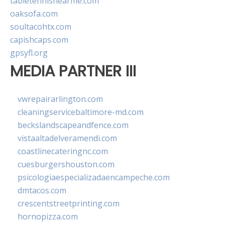
tabletennisnearme.com
oaksofa.com
soultacohtx.com
capishcaps.com
gpsyfl.org
MEDIA PARTNER III
vwrepairarlington.com
cleaningservicebaltimore-md.com
beckslandscapeandfence.com
vistaaltadelveramendi.com
coastlinecateringnc.com
cuesburgershouston.com
psicologiaespecializadaencampeche.com
dmtacos.com
crescentstreetprinting.com
hornopizza.com