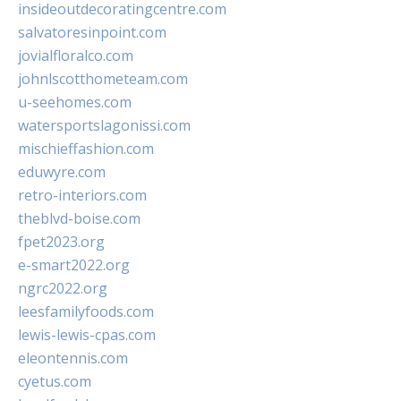
insideoutdecoratingcentre.com
salvatoresinpoint.com
jovialfloralco.com
johnlscotthometeam.com
u-seehomes.com
watersportslagonissi.com
mischieffashion.com
eduwyre.com
retro-interiors.com
theblvd-boise.com
fpet2023.org
e-smart2022.org
ngrc2022.org
leesfamilyfoods.com
lewis-lewis-cpas.com
eleontennis.com
cyetus.com