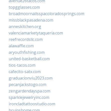
avenue26tacos.com
topgglasses.com
broadmoornailsspacoloradosprings.com
missblackpasadena.com
anneskitchen.org
valenciamarketytaqueria.com
reefrecordsllc.com
alawaffle.com
aryouthfishing.com
united-basketball.com
tios-tacos.com
cafecito-satx.com
graduacionviu2023.com
pecanjackstogo.com
zengardendayspa.com
sparklejewelryinc.com
ironcladtattoostudio.com
bruinshome.com