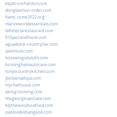
elpatronchardon.com
donglaishun-order.com
fiamc-rome2022.org
mariceworldessentials.com
lafisheriarestaurant.com
915jazzandmore.com
aguadulce-countryfair.com
jakehovis.com
bosswingsduluth.com
birminghamautocare.com
tonyscountrykitchen.com
jbellasnailspa.com
mychaihouse.com
alvisgrooming.com
thegeorginaestate.com
blythewoodseafood.com
paolosdelibangkok.com