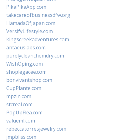
PikaPikaApp.com
takecareofbusinessdfw.org
HamadaOfJapan.com
VersifyLifestyle.com
kingscreekadventures.com
antaeuslabs.com
purelycleanchemdry.com
WishOping.com
shoplegacee.com
bonvivantshop.com
CupPlante.com
mpzin.com
stcreal.com
PopUpFlea.com
valueml.com
rebeccatorresjewelry.com
jmpbliss.com