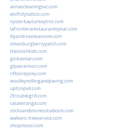
annascleaningsvc.com
wolfcitytattoo.com
oysterbayturkeytrot.com
lafronterarestauranteybar.com
lilyandrosetearoom.com
olivesburgberrypatch.com
theslushkids.com
giobastian.com
glpascensori.com
rifloorepoxy.com
woolleymillingandpaving.com
uptonpvd.com
2troublegrill.com
casateranga.com
sticksandstonesstudiooh.com
walkers-treeservice.com
shopmossi.com