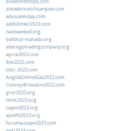
bradfordshops.com
almadenranchsanjose.com
advocatevijay.com
adlibilimler2023.com
naswwebed.org
balithut-manado.org
alteregotradingcompany.org
aprce2022.com
ibie2022.com
sbcc-2022.com
AngolaOilAndGas2022.com
Convoy4Freedom2022.com
grur2023.org
hkhk2023.org
napm2023.org
apsdfd2023.org
forumausape2023.com
imkl2023.com