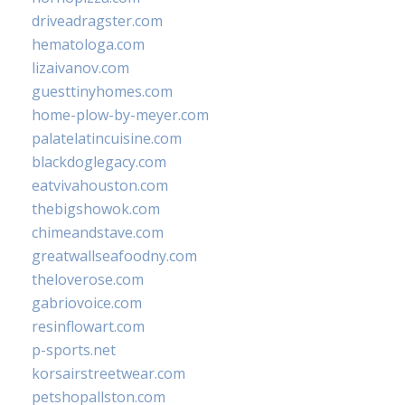
driveadragster.com
hematologa.com
lizaivanov.com
guesttinyhomes.com
home-plow-by-meyer.com
palatelatincuisine.com
blackdoglegacy.com
eatvivahouston.com
thebigshowok.com
chimeandstave.com
greatwallseafoodny.com
theloverose.com
gabriovoice.com
resinflowart.com
p-sports.net
korsairstreetwear.com
petshopallston.com