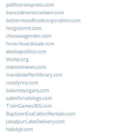
pidfloorsexpress.com
bancodevenezuelaen.com
bettermoodfoodcorporation.com
hingstonnt.com
chooseagender.com
hoverboardssale.com
alaskapolitics.com
stsmp.org
manoelneves.com
mandelaeffectlibrary.com
roselynns.com
balanceyoganj.com
salesforceblogs.com
TrainGames365.com
BaytownEvaCationRentals.com
JabalpurCakeDelivery.com
halobjd.com