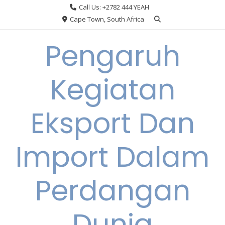
Skip
Call Us: +2782 444 YEAH
to
Cape Town, South Africa
content
Pengaruh
Kegiatan
Eksport Dan
Import Dalam
Perdangan
Dunia