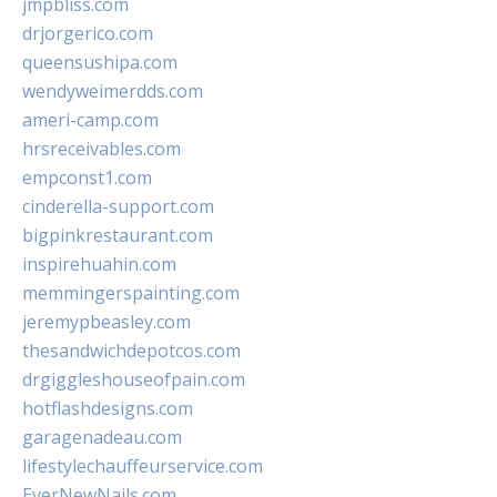
jmpbliss.com
drjorgerico.com
queensushipa.com
wendyweimerdds.com
ameri-camp.com
hrsreceivables.com
empconst1.com
cinderella-support.com
bigpinkrestaurant.com
inspirehuahin.com
memmingerspainting.com
jeremypbeasley.com
thesandwichdepotcos.com
drgiggleshouseofpain.com
hotflashdesigns.com
garagenadeau.com
lifestylechauffeurservice.com
EverNewNails.com