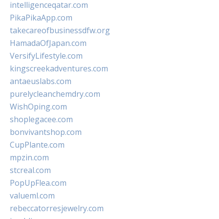
intelligenceqatar.com
PikaPikaApp.com
takecareofbusinessdfw.org
HamadaOfJapan.com
VersifyLifestyle.com
kingscreekadventures.com
antaeuslabs.com
purelycleanchemdry.com
WishOping.com
shoplegacee.com
bonvivantshop.com
CupPlante.com
mpzin.com
stcreal.com
PopUpFlea.com
valueml.com
rebeccatorresjewelry.com