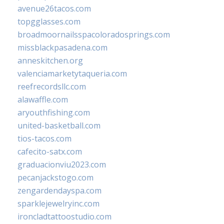
avenue26tacos.com
topgglasses.com
broadmoornailsspacoloradosprings.com
missblackpasadena.com
anneskitchen.org
valenciamarketytaqueria.com
reefrecordsllc.com
alawaffle.com
aryouthfishing.com
united-basketball.com
tios-tacos.com
cafecito-satx.com
graduacionviu2023.com
pecanjackstogo.com
zengardendayspa.com
sparklejewelryinc.com
ironcladtattoostudio.com