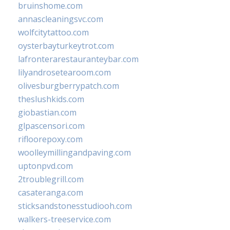
bruinshome.com
annascleaningsvc.com
wolfcitytattoo.com
oysterbayturkeytrot.com
lafronterarestauranteybar.com
lilyandrosetearoom.com
olivesburgberrypatch.com
theslushkids.com
giobastian.com
glpascensori.com
rifloorepoxy.com
woolleymillingandpaving.com
uptonpvd.com
2troublegrill.com
casateranga.com
sticksandstonesstudiooh.com
walkers-treeservice.com