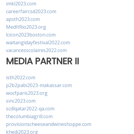
imkl2023.com
careerfaircsd2023.com
apsth2023.com
MedItRio2023.org
lcicon2023boston.com
waitangidayfestival2022.com
vacancesscolaires2022.com
MEDIA PARTNER II
isth2022.com
p2b2pabi2023-makassar.com
wocfparis2023.org
sinc2023.com
scdlqatar2022-qa.com
thecolumbiagrill.com
provisionscheeseandwineshoppe.com
khedi2023.org