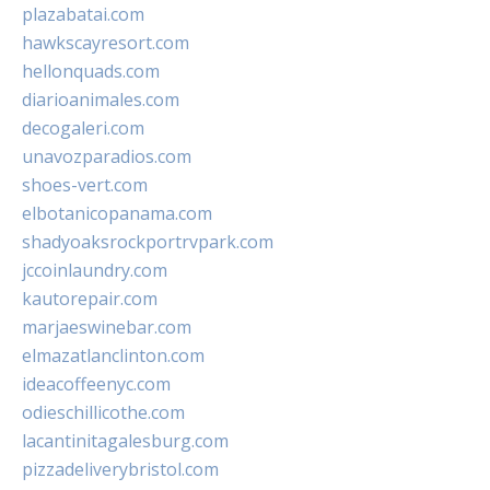
plazabatai.com
hawkscayresort.com
hellonquads.com
diarioanimales.com
decogaleri.com
unavozparadios.com
shoes-vert.com
elbotanicopanama.com
shadyoaksrockportrvpark.com
jccoinlaundry.com
kautorepair.com
marjaeswinebar.com
elmazatlanclinton.com
ideacoffeenyc.com
odieschillicothe.com
lacantinitagalesburg.com
pizzadeliverybristol.com