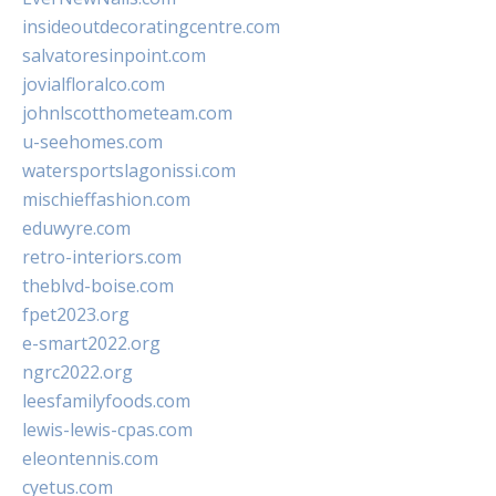
insideoutdecoratingcentre.com
salvatoresinpoint.com
jovialfloralco.com
johnlscotthometeam.com
u-seehomes.com
watersportslagonissi.com
mischieffashion.com
eduwyre.com
retro-interiors.com
theblvd-boise.com
fpet2023.org
e-smart2022.org
ngrc2022.org
leesfamilyfoods.com
lewis-lewis-cpas.com
eleontennis.com
cyetus.com