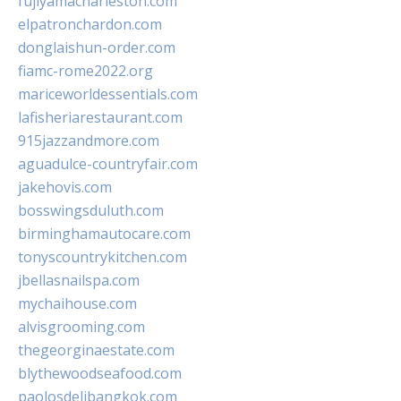
fujiyamacharleston.com
elpatronchardon.com
donglaishun-order.com
fiamc-rome2022.org
mariceworldessentials.com
lafisheriarestaurant.com
915jazzandmore.com
aguadulce-countryfair.com
jakehovis.com
bosswingsduluth.com
birminghamautocare.com
tonyscountrykitchen.com
jbellasnailspa.com
mychaihouse.com
alvisgrooming.com
thegeorginaestate.com
blythewoodseafood.com
paolosdelibangkok.com