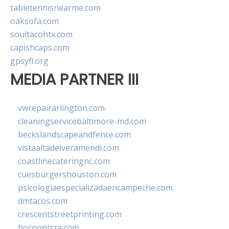
tabletennisnearme.com
oaksofa.com
soultacohtx.com
capishcaps.com
gpsyfl.org
MEDIA PARTNER III
vwrepairarlington.com
cleaningservicebaltimore-md.com
beckslandscapeandfence.com
vistaaltadelveramendi.com
coastlinecateringnc.com
cuesburgershouston.com
psicologiaespecializadaencampeche.com
dmtacos.com
crescentstreetprinting.com
hornopizza.com