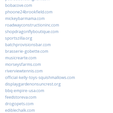
bobacove.com
phoone24brookfield.com
mickeybarmama.com
roadwayconstructioninc.com
shopdragonflyboutique.com
sportszilla.org
batchprovisionsbar.com
brasserie-gobette.com
musicrearte.com
morseysfarms.com
riverviewtennis.com
official-kelly-toys-squishmallows.com
displaygardenonsuncrest.org
bbq-empire-usa.com
feedstoreva.com
drogopets.com
ediblechalk.com