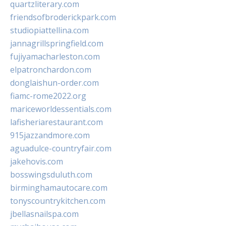
quartzliterary.com
friendsofbroderickpark.com
studiopiattellina.com
jannagrillspringfield.com
fujiyamacharleston.com
elpatronchardon.com
donglaishun-order.com
fiamc-rome2022.org
mariceworldessentials.com
lafisheriarestaurant.com
915jazzandmore.com
aguadulce-countryfair.com
jakehovis.com
bosswingsduluth.com
birminghamautocare.com
tonyscountrykitchen.com
jbellasnailspa.com