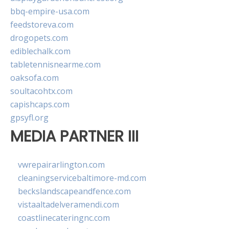
bbq-empire-usa.com
feedstoreva.com
drogopets.com
ediblechalk.com
tabletennisnearme.com
oaksofa.com
soultacohtx.com
capishcaps.com
gpsyfl.org
MEDIA PARTNER III
vwrepairarlington.com
cleaningservicebaltimore-md.com
beckslandscapeandfence.com
vistaaltadelveramendi.com
coastlinecateringnc.com