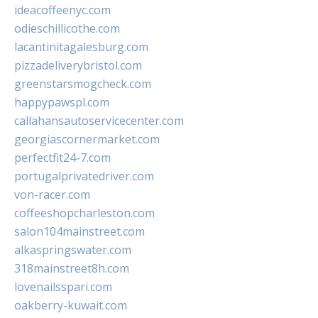
ideacoffeenyc.com
odieschillicothe.com
lacantinitagalesburg.com
pizzadeliverybristol.com
greenstarsmogcheck.com
happypawspl.com
callahansautoservicecenter.com
georgiascornermarket.com
perfectfit24-7.com
portugalprivatedriver.com
von-racer.com
coffeeshopcharleston.com
salon104mainstreet.com
alkaspringswater.com
318mainstreet8h.com
lovenailsspari.com
oakberry-kuwait.com