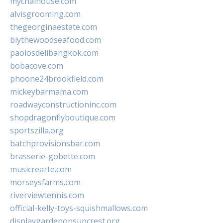
mychaihouse.com
alvisgrooming.com
thegeorginaestate.com
blythewoodseafood.com
paolosdelibangkok.com
bobacove.com
phoone24brookfield.com
mickeybarmama.com
roadwayconstructioninc.com
shopdragonflyboutique.com
sportszilla.org
batchprovisionsbar.com
brasserie-gobette.com
musicrearte.com
morseysfarms.com
riverviewtennis.com
official-kelly-toys-squishmallows.com
displaygardenonsuncrest.org