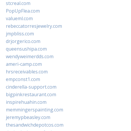
stcreal.com
PopUpFlea.com
valueml.com
rebeccatorresjewelry.com
jmpbliss.com
drjorgerico.com
queensushipa.com
wendyweimerdds.com
ameri-camp.com
hrsreceivables.com
empconst1.com
cinderella-support.com
bigpinkrestaurant.com
inspirehuahin.com
memmingerspainting.com
jeremypbeasley.com
thesandwichdepotcos.com