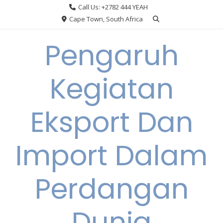
Skip
Call Us: +2782 444 YEAH
to
Cape Town, South Africa
content
Pengaruh
Kegiatan
Eksport Dan
Import Dalam
Perdangan
Dunia