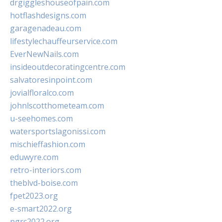
drgiggleshouseofpain.com
hotflashdesigns.com
garagenadeau.com
lifestylechauffeurservice.com
EverNewNails.com
insideoutdecoratingcentre.com
salvatoresinpoint.com
jovialfloralco.com
johnlscotthometeam.com
u-seehomes.com
watersportslagonissi.com
mischieffashion.com
eduwyre.com
retro-interiors.com
theblvd-boise.com
fpet2023.org
e-smart2022.org
ngrc2022.org