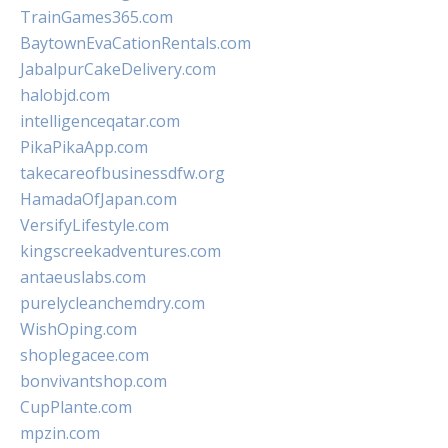
TrainGames365.com
BaytownEvaCationRentals.com
JabalpurCakeDelivery.com
halobjd.com
intelligenceqatar.com
PikaPikaApp.com
takecareofbusinessdfw.org
HamadaOfJapan.com
VersifyLifestyle.com
kingscreekadventures.com
antaeuslabs.com
purelycleanchemdry.com
WishOping.com
shoplegacee.com
bonvivantshop.com
CupPlante.com
mpzin.com