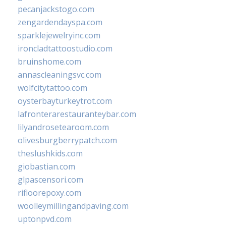
pecanjackstogo.com
zengardendayspa.com
sparklejewelryinc.com
ironcladtattoostudio.com
bruinshome.com
annascleaningsvc.com
wolfcitytattoo.com
oysterbayturkeytrot.com
lafronterarestauranteybar.com
lilyandrosetearoom.com
olivesburgberrypatch.com
theslushkids.com
giobastian.com
glpascensori.com
rifloorepoxy.com
woolleymillingandpaving.com
uptonpvd.com