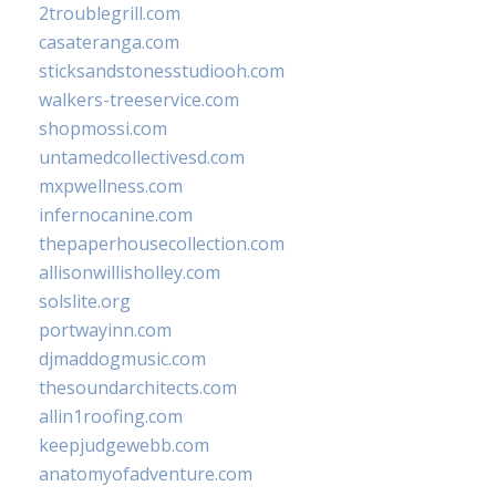
2troublegrill.com
casateranga.com
sticksandstonesstudiooh.com
walkers-treeservice.com
shopmossi.com
untamedcollectivesd.com
mxpwellness.com
infernocanine.com
thepaperhousecollection.com
allisonwillisholley.com
solslite.org
portwayinn.com
djmaddogmusic.com
thesoundarchitects.com
allin1roofing.com
keepjudgewebb.com
anatomyofadventure.com