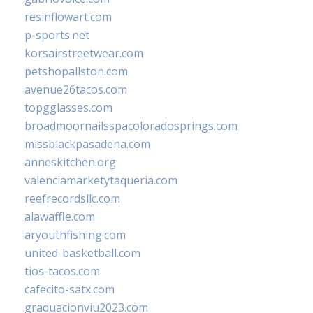
resinflowart.com
p-sports.net
korsairstreetwear.com
petshopallston.com
avenue26tacos.com
topgglasses.com
broadmoornailsspacoloradosprings.com
missblackpasadena.com
anneskitchen.org
valenciamarketytaqueria.com
reefrecordsllc.com
alawaffle.com
aryouthfishing.com
united-basketball.com
tios-tacos.com
cafecito-satx.com
graduacionviu2023.com