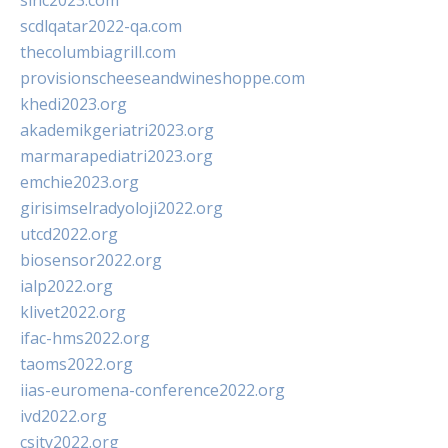
sinc2023.com
scdlqatar2022-qa.com
thecolumbiagrill.com
provisionscheeseandwineshoppe.com
khedi2023.org
akademikgeriatri2023.org
marmarapediatri2023.org
emchie2023.org
girisimselradyoloji2022.org
utcd2022.org
biosensor2022.org
ialp2022.org
klivet2022.org
ifac-hms2022.org
taoms2022.org
iias-euromena-conference2022.org
ivd2022.org
csity2022.org