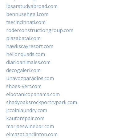
ibsarstudyabroad.com
bennusehgall.com
tsecincinnati.com
roderconstructiongroup.com
plazabatai.com
hawkscayresort.com
hellonquads.com
diarioanimales.com
decogaleri.com
unavozparadios.com
shoes-vert.com
elbotanicopanama.com
shadyoaksrockportrvpark.com
jccoinlaundry.com
kautorepair.com
marjaeswinebar.com
elmazatlanclinton.com