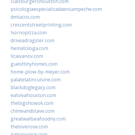
cuesburgershouston.com
psicologiaespecializadaencampeche.com
dmtacos.com
crescentstreetprinting.com
hornopizza.com
driveadragster.com
hematologa.com
lizaivanov.com
guesttinyhomes.com
home-plow-by-meyer.com
palatelatincuisine.com
blackdoglegacy.com
eatvivahouston.com
thebigshowok.com
chimeandstave.com
greatwallseafoodny.com
theloverose.com
gabriovoice.com