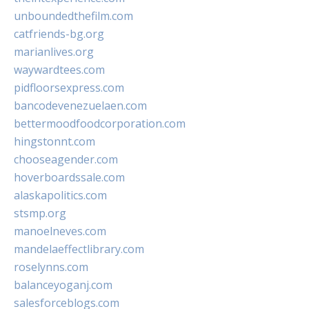
unboundedthefilm.com
catfriends-bg.org
marianlives.org
waywardtees.com
pidfloorsexpress.com
bancodevenezuelaen.com
bettermoodfoodcorporation.com
hingstonnt.com
chooseagender.com
hoverboardssale.com
alaskapolitics.com
stsmp.org
manoelneves.com
mandelaeffectlibrary.com
roselynns.com
balanceyoganj.com
salesforceblogs.com